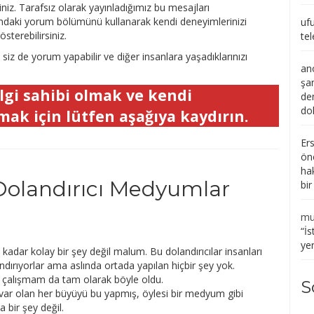
iniz. Tarafsız olarak yayınladığımız bu mesajları
smındaki yorum bölümünü kullanarak kendi deneyimlerinizi
uf
sterebilirsiniz.
tel
iz de yorum yapabilir ve diğer insanlara yaşadıklarınızı
an
şa
lgi sahibi olmak ve kendi
de
do
ak için lütfen aşağıya kaydırın.
Er
ön
ha
Dolandırıcı Medyumlar
bi
mu
“
İs
ye
dar kolay bir şey değil malum. Bu dolandırıcılar insanları
ndırıyorlar ama aslında ortada yapılan hiçbir şey yok.
çalışmam da tam olarak böyle oldu.
S
 var olan her büyüyü bu yapmış, öylesi bir medyum gibi
 bir şey değil.