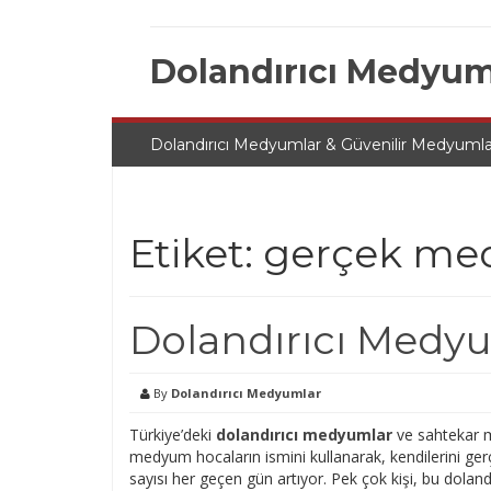
Skip
to
content
Dolandırıcı Medyum
Dolandırıcı Medyumlar & Güvenilir Medyumla
Etiket:
gerçek me
Dolandırıcı Medyu
By
Dolandırıcı Medyumlar
Türkiye’deki
dolandırıcı medyumlar
ve sahtekar m
medyum hocaların ismini kullanarak, kendilerini ger
sayısı her geçen gün artıyor. Pek çok kişi, bu dolan