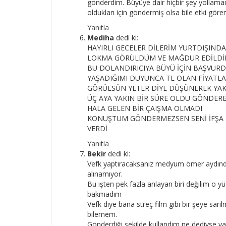
gönderdim. Büyüye dair hiçbir şey yollamad
oldukları için göndermiş olsa bile etki gör
Yanıtla
Mediha
dedi ki:
HAYIRLI GECELER DİLERİM YURTDIŞIND
LOKMA GÖRÜLDÜM VE MAĞDUR EDİLDİ
BU DOLANDIRICIYA BÜYÜ İÇİN BAŞVUR
YAŞADIĞIMI DUYUNCA TL OLAN FİYATLA
GÖRÜLSÜN YETER DİYE DÜŞÜNEREK YAK
ÜÇ AYA YAKIN BİR SÜRE OLDU GÖNDER
HALA GELEN BİR ÇAIŞMA OLMADI
KONUŞTUM GÖNDERMEZSEN SENİ İFŞA E
VERDİ
Yanıtla
Bekir
dedi ki:
Vefk yaptıracaksanız medyum ömer aydından
alınamıyor.
Bu işten pek fazla anlayan biri değilim o y
bakmadım
Vefk diye bana streç film gibi bir şeye sarı
bilemem.
Gönderdiği şekilde kullandım ne dediyse ya