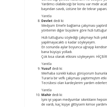
Yardımcı olabileceği bir konu var mıdır ac
başından savdı, üstüne bir de tekrar yaparız
Yanıtla
Devlet
dedi ki:
Medyum Emel’e bağlama çalışması yaptırdı
yöntemin diğer büyülere göre hızlı tuttuğu
Hızlı tuttuğunu söylediği çalışmayı hızlı 
yapılmayacaktı o kadar söyleyeyim.
En sonunda aylar boyunca uğraşıp kendisine
bana büyüyü yolladı.
Çok kısa olarak etkisini söyleyeyim: HİÇB
Yanıtla
Yusuf
dedi ki:
Merhaba sürekli kabus görüyorum bununla 
Turan’a bir vefk çalışması yaptırmıştım etk
Tecrübesi olan kardeşlerim yardım ederlerse
Yanıtla
Mahir
dedi ki:
İşini iyi yapan medyumlar sıkıntıların hepsin
de vardı, kaç kişiye gittiysem kimse yardı