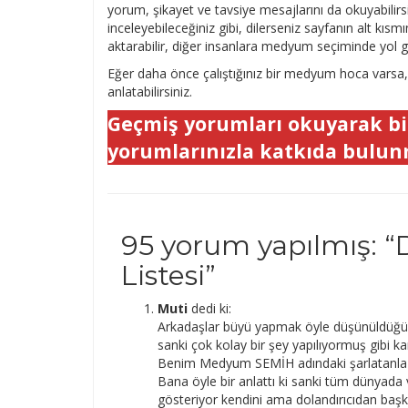
yorum, şikayet ve tavsiye mesajlarını da okuyabilirs
inceleyebileceğiniz gibi, dilerseniz sayfanın alt kı
aktarabilir, diğer insanlara medyum seçiminde yol gö
Eğer daha önce çalıştığınız bir medyum hoca varsa, s
anlatabilirsiniz.
Geçmiş yorumları okuyarak bi
yorumlarınızla katkıda bulunm
95 yorum yapılmış: “
Listesi
”
Muti
dedi ki:
Arkadaşlar büyü yapmak öyle düşünüldüğü ka
sanki çok kolay bir şey yapılıyormuş gibi ka
Benim Medyum SEMİH adındaki şarlatanla 
Bana öyle bir anlattı ki sanki tüm dünyada
gösteriyor kendini ama dolandırıcıdan başka