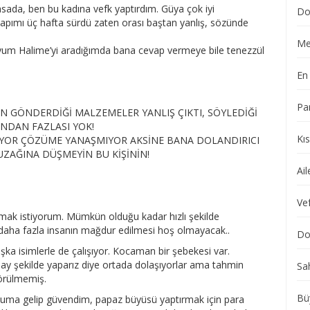
ada, ben bu kadına vefk yaptırdım. Güya çok iyi
Do
apımı üç hafta sürdü zaten orası baştan yanlış, sözünde
Me
yum Halime’yi aradığımda bana cevap vermeye bile tenezzül
En 
Pa
 GÖNDERDİĞİ MALZEMELER YANLIŞ ÇIKTI, SÖYLEDİĞİ
NDAN FAZLASI YOK!
Kı
YOR ÇÖZÜME YANAŞMIYOR AKSİNE BANA DOLANDIRICI
UZAĞINA DÜŞMEYİN BU KİŞİNİN!
Ail
Vef
şmak istiyorum. Mümkün olduğu kadar hızlı şekilde
 daha fazla insanın mağdur edilmesi hoş olmayacak..
Dol
ka isimlerle de çalışıyor. Kocaman bir şebekesi var.
lay şekilde yaparız diye ortada dolaşıyorlar ama tahmin
Sa
görülmemiş.
Bü
ğuma gelip güvendim, papaz büyüsü yaptırmak için para