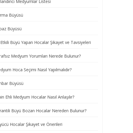
landırıcı Medyumlar Listesi
ırma Büyüsü
paz Büyüsü
Etkili Büyü Yapan Hocalar Şikayet ve Tavsiyeleri
rafsız Medyum Yorumları Nerede Bulunur?
dyum Hoca Seçimi Nasıl Yapılmalıdır?
nbar Büyüsü
nin Ehli Medyum Hocalar Nasıl Anlaşılır?
rantili Büyü Bozan Hocalar Nereden Bulunur?
yücü Hocalar Şikayet ve Önerileri