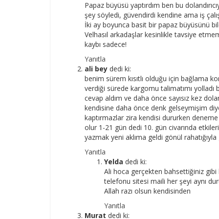
Papaz büyüsü yaptırdım ben bu dolandırıcıya
şey söyledi, güvendirdi kendine ama iş çal
İki ay boyunca basit bir papaz büyüsünü bi
Velhasıl arkadaşlar kesinlikle tavsiye etme
kaybı sadece!
Yanıtla
ali bey
dedi ki:
benim sürem kısıtlı olduğu için bağlama konu
verdiği sürede kargomu talimatımı yolladı 
cevap aldım ve daha önce sayısız kez doland
kendisine daha önce denk gelseymişim diyor
kaptırmazlar zira kendisi dururken dene
olur 1-21 gün dedi 10. gün civarında etkile
yazmak yeni aklıma geldi gönül rahatığıyla 
Yanıtla
Yelda
dedi ki:
Ali hoca gerçekten bahsettiğiniz gib
telefonu sitesi maili her şeyi aynı 
Allah razı olsun kendisinden
Yanıtla
Murat
dedi ki: