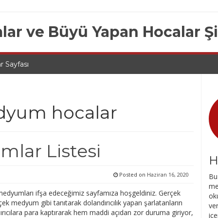
lar ve Büyü Yapan Hocalar Ş
r Sayfası
dyum hocalar
mlar Listesi
H
Posted on
Haziran 16, 2020
Bu 
me
edyumları ifşa edeceğimiz sayfamıza hoşgeldiniz. Gerçek
oku
çek medyum gibi tanıtarak dolandırıcılık yapan şarlatanların
ve
dırıcılara para kaptırarak hem maddi açıdan zor duruma giriyor,
içe