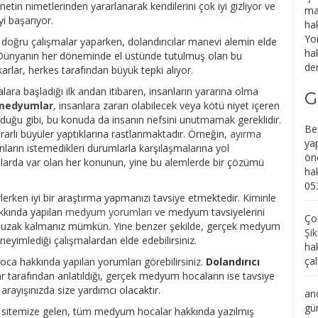
rnetin nimetlerinden yararlanarak kendilerini çok iyi gizliyor ve
ma
yi başarıyor.
ha
Yo
e doğru çalışmalar yaparken, dolandırıcılar manevi alemin elde
hak
 Dünyanın her döneminde el üstünde tutulmuş olan bu
den
arlar, herkes tarafından büyük tepki alıyor.
lara başladığı ilk andan itibaren, insanların yararına olma
G
 medyumlar
, insanlara zararı olabilecek veya kötü niyet içeren
duğu gibi, bu konuda da insanın nefsini unutmamak gereklidir.
Be
rarlı büyüler yaptıklarına rastlanmaktadır. Örneğin,
ayırma
yap
nların istemedikleri durumlarla karşılaşmalarına yol
ön
larda var olan her konunun, yine bu alemlerde bir çözümü
ha
05
lerken iyi bir araştırma yapmanızı tavsiye etmektedir. Kiminle
akkında yapılan
medyum yorumları
ve medyum tavsiyelerini
Çob
n uzak kalmanız mümkün. Yine benzer şekilde, gerçek medyum
Şik
neyimlediği çalışmalardan elde edebilirsiniz.
ha
ça
ca hakkında yapılan yorumları görebilirsiniz.
Dolandırıcı
lar tarafından anlatıldığı, gerçek medyum hocaların ise tavsiye
arayışınızda size yardımcı olacaktır.
an
gü
den sitemize gelen, tüm medyum hocalar hakkında yazılmış