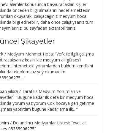
nevi alemler konusunda başvuracakları kişiler
kkında önceden bilgi almalarını hedeflemektedir.
rumları okuyarak, çalışacağınız medyum hoca
kında bilgi edinebilir, daha önce çalıştıysanız tüm
eyimlerinizi bu sayfadan aktarabilirsiniz.
üncel Şikayetler
rk
/
Medyum Mehmet Hoca
: “
Vefk ile ilgili çalışma
tıracaksanız kesinlikle medyum ali gürses’i
eririm. İnternetteki yorumlardan buldum kendisini
kkında tek olumsuz şey okumadım.
355906275…
”
an yıldızı
/
Tarafsız Medyum Yorumları ve
ayetleri
: “
Bugüne kadar ilk defa bir medyum hoca
kkında yorum yazıyorum Çok hocaya geri getirme
lışması yaptırdım bugüne kadar ama ilk…
”
onim
/
Dolandırıcı Medyumlar Listesi
: “
evet ali
rses 05355906275
”