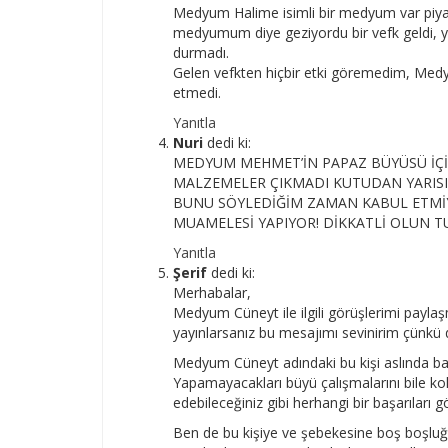
Medyum Halime isimli bir medyum var piyas
medyumum diye geziyordu bir vefk geldi, y
durmadı.
Gelen vefkten hiçbir etki göremedim, Med
etmedi.
Yanıtla
Nuri
dedi ki:
MEDYUM MEHMET’İN PAPAZ BÜYÜSÜ İÇİN
MALZEMELER ÇIKMADI KUTUDAN YARISI
BUNU SÖYLEDİĞİM ZAMAN KABUL ETMİ
MUAMELESİ YAPIYOR! DİKKATLİ OLUN T
Yanıtla
Şerif
dedi ki:
Merhabalar,
Medyum Cüneyt ile ilgili görüşlerimi payla
yayınlarsanız bu mesajımı sevinirim çünkü
Medyum Cüneyt adındaki bu kişi aslında baş
Yapamayacakları büyü çalışmalarını bile ko
edebileceğiniz gibi herhangi bir başarıları 
Ben de bu kişiye ve şebekesine boş boşlu