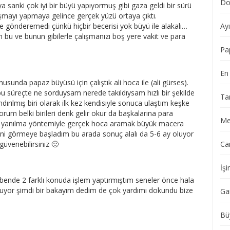
Do
 sanki çok iyi bir büyü yapıyormuş gibi gaza geldi bir sürü
ışmayı yapmaya gelince gerçek yüzü ortaya çıktı.
le gönderemedi çünkü hiçbir becerisi yok büyü ile alakalı…
Ay
m bu ve bunun gibilerle çalışmanızı boş yere vakit ve para
Pa
En 
sunda papaz büyüsü için çalıştık ali hoca ile (ali gürses).
bu süreçte ne sorduysam nerede takıldıysam hızlı bir şekilde
Ta
ırılmış biri olarak ilk kez kendisiyle sonuca ulaştım keşke
um belki birileri denk gelir okur da başkalarına para
Me
me yanılma yöntemiyle gerçek hoca aramak büyük macera
rini görmeye başladım bu arada sonuç alalı da 5-6 ay oluyor
güvenebilirsiniz 🙂
Ca
İşi
i bende 2 farklı konuda işlem yaptırmıştım seneler önce hala
duruyor şimdi bir bakayım dedim de çok yardımı dokundu bize
Ga
Bü