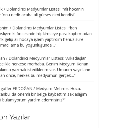
uk
/
Dolandırıcı Medyumlar Listesi
: “
ali hocanın
efonu nedir acaba ali gürses dimi kendisi
”
onim
/
Dolandırıcı Medyumlar Listesi
: “
ben
nslıyım ki öncesinde hiç kimseye para kaptırmadan
nk gelip ali hocaya işlem yaptırdım henüz süre
lmadı ama bu yoğunluğunda…
”
san
/
Dolandırıcı Medyumlar Listesi
: “
Arkadaşlar
celikle herkese merhaba. Benim Medyum Kenan
kkında yazmak istediklerim var. Umarım yayınlanır
r an önce, herkes bu medyumun gerçek…
”
gaffer ERDOĞAN
/
Medyum Mehmet Hoca
:
tanbul da önemli bir belge kaybettim sakladığım
ri bulamıyorum yardım edermisiniz?
”
on Yazılar