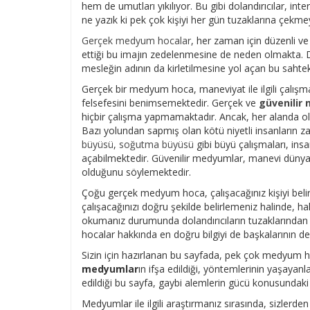
hem de umutları yıkılıyor. Bu gibi dolandırıcılar, inte
ne yazık ki pek çok kişiyi her gün tuzaklarına çekme
Gerçek medyum hocalar
, her zaman için düzenli v
ettiği bu imajın zedelenmesine de neden olmakta.
mesleğin adının da kirletilmesine yol açan bu sahtek
Gerçek bir medyum hoca, maneviyat ile ilgili çalışma
felsefesini benimsemektedir. Gerçek ve
güvenilir
hiçbir çalışma yapmamaktadır. Ancak, her alanda ol
Bazı yolundan sapmış olan kötü niyetli insanların za
büyüsü
,
soğutma büyüsü
gibi büyü çalışmaları, insa
açabilmektedir. Güvenilir medyumlar, manevi dünya
olduğunu söylemektedir.
Çoğu gerçek medyum hoca, çalışacağınız kişiyi belir
çalışacağınızı doğru şekilde belirlemeniz halinde, h
okumanız durumunda dolandırıcıların tuzaklarında
hocalar hakkında en doğru bilgiyi de başkalarının de
Sizin için hazırlanan bu sayfada, pek çok medyum ho
medyumlar
ın ifşa edildiği, yöntemlerinin yaşayan
edildiği bu sayfa, gaybi alemlerin gücü konusundaki 
Medyumlar ile ilgili araştırmanız sırasında, sizler