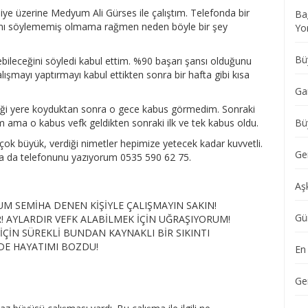
siye üzerine Medyum Ali Gürses ile çalıştım. Telefonda bir
Ba
ğımı söylememiş olmama rağmen neden böyle bir şey
Yo
Büy
zebileceğini söyledi kabul ettim. %90 başarı şansı olduğunu
lışmayı yaptırmayı kabul ettikten sonra bir hafta gibi kısa
Ga
diği yere koyduktan sonra o gece kabus görmedim. Sonraki
ama o kabus vefk geldikten sonraki ilk ve tek kabus oldu.
Büy
m çok büyük, verdiği nimetler hepimize yetecek kadar kuvvetli.
Ger
sa da telefonunu yazıyorum 0535 590 62 75.
Aş
M SEMİHA DENEN KİŞİYLE ÇALIŞMAYIN SAKIN!
Gü
! AYLARDIR VEFK ALABİLMEK İÇİN UĞRAŞIYORUM!
İÇİN SÜREKLİ BUNDAN KAYNAKLI BİR SIKINTI
DE HAYATIMI BOZDU!
En
Ge