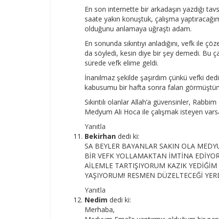
En son internette bir arkadaşın yazdığı tav
saate yakın konuştuk, çalışma yaptıraca
olduğunu anlamaya uğraştı adam.
En sonunda sıkıntıyı anladığını, vefk ile çö
da söyledi, kesin diye bir şey demedi. Bu ça
sürede vefk elime geldi.
İnanılmaz şekilde şaşırdım çünkü vefki de
kabusumu bir hafta sonra falan görmüştüm 
Sıkıntılı olanlar Allah’a güvensinler, Rabbi
Medyum Ali Hoca ile çalışmak isteyen var
Yanıtla
Bekirhan
dedi ki:
SA BEYLER BAYANLAR SAKIN OLA MEDYU
BİR VEFK YOLLAMAKTAN İMTİNA EDİYOR
AİLEMLE TARTIŞIYORUM KAZIK YEDİĞİM 
YAŞIYORUM! RESMEN DÜZELTECEĞİ YER
Yanıtla
Nedim
dedi ki:
Merhaba,