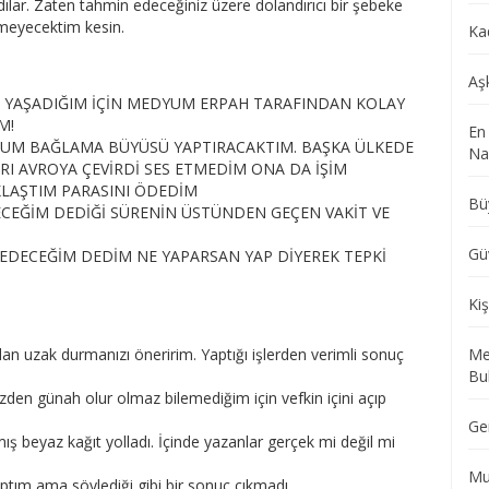
ılar. Zaten tahmin edeceğiniz üzere dolandırıcı bir şebeke
emeyecektim kesin.
Ka
Aş
A YAŞADIĞIM İÇİN MEDYUM ERPAH TARAFINDAN KOLAY
M!
En
DUM BAĞLAMA BÜYÜSÜ YAPTIRACAKTIM. BAŞKA ÜLKEDE
Nas
RI AVROYA ÇEVİRDİ SES ETMEDİM ONA DA İŞİM
LAŞTIM PARASINI ÖDEDİM
Bü
ECEĞİM DEDİĞİ SÜRENİN ÜSTÜNDEN GEÇEN VAKİT VE
Gü
DECEĞİM DEDİM NE YAPARSAN YAP DİYEREK TEPKİ
Kiş
 uzak durmanızı öneririm. Yaptığı işlerden verimli sonuç
Me
Bu
üzden günah olur olmaz bilemediğim için vefkin içini açıp
Ge
lmış beyaz kağıt yolladı. İçinde yazanlar gerçek mi değil mi
Mu
ptım ama söylediği gibi bir sonuç çıkmadı.