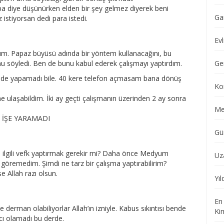
aba diye düşünürken elden bir şey gelmez diyerek beni
Ga
 istiyorsan dedi para istedi.
Evl
m. Papaz büyüsü adında bir yöntem kullanacağını, bu
nu söyledi. Ben de bunu kabul ederek çalışmayı yaptırdım.
Ge
şekilde yapamadı bile. 40 kere telefon açmasam bana dönüş
Ko
 ulaşabildim. İki ay geçti çalışmanın üzerinden 2 ay sonra
Me
İR İŞE YARAMADI
Gü
ilgili vefk yaptırmak gerekir mi? Daha önce Medyum
Uz
i göremedim. Şimdi ne tarz bir çalışma yaptırabilirim?
 Allah razı olsun.
Yı
En
e derman olabiliyorlar Allah’ın izniyle. Kabus sıkıntısı bende
Ki
mcı olamadı bu derde.