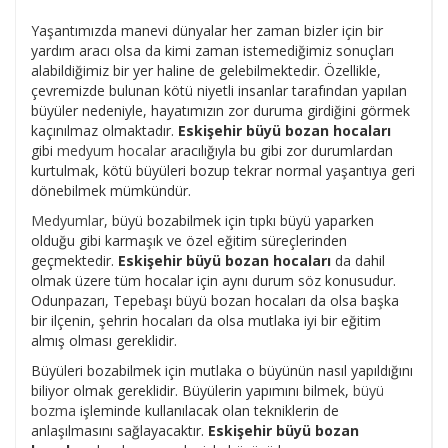
Yaşantımızda manevi dünyalar her zaman bizler için bir
yardım aracı olsa da kimi zaman istemediğimiz sonuçları
alabildiğimiz bir yer haline de gelebilmektedir. Özellikle,
çevremizde bulunan kötü niyetli insanlar tarafından yapılan
büyüler nedeniyle, hayatımızın zor duruma girdiğini görmek
kaçınılmaz olmaktadır.
Eskişehir büyü bozan hocaları
gibi
medyum hocalar
aracılığıyla bu gibi zor durumlardan
kurtulmak, kötü büyüleri bozup tekrar normal yaşantıya geri
dönebilmek mümkündür.
Medyumlar
, büyü bozabilmek için tıpkı büyü yaparken
olduğu gibi karmaşık ve özel eğitim süreçlerinden
geçmektedir.
Eskişehir büyü bozan hocaları
da dahil
olmak üzere tüm hocalar için aynı durum söz konusudur.
Odunpazarı, Tepebaşı büyü bozan hocaları da olsa başka
bir ilçenin, şehrin hocaları da olsa mutlaka iyi bir eğitim
almış olması gereklidir.
Büyüleri bozabilmek için mutlaka o büyünün nasıl yapıldığını
biliyor olmak gereklidir. Büyülerin yapımını bilmek,
büyü
bozma
işleminde kullanılacak olan tekniklerin de
anlaşılmasını sağlayacaktır.
Eskişehir büyü bozan