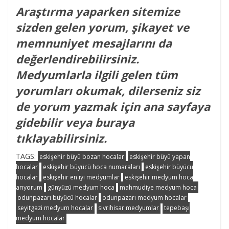
Araştırma yaparken sitemize
sizden gelen yorum, şikayet ve
memnuniyet mesajlarını da
değerlendirebilirsiniz.
Medyumlarla ilgili gelen tüm
yorumları okumak, dilerseniz siz
de yorum yazmak için ana sayfaya
gidebilir veya buraya
tıklayabilirsiniz.
TAGS:
eskişehir büyü bozan hocalar
eskişehir büyü yapan
hocalar
eskişehir büyücü hoca numaraları
eskişehir büyücü
hocalar
eskişehir en iyi medyumlar
eskişehir medyum hoca
arıyorum
günyüzü medyum hoca
mahmudiye medyum hoca
odunpazarı büyücü hocalar
odunpazarı medyum hocalar
seyitgazi medyum hocalar
sivrihisar medyumlar
tepebaşı
medyum hocalar