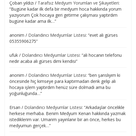
Çoban yıldızı
/
Tarafsız Medyum Yorumları ve Şikayetleri
:
“
Bugüne kadar ilk defa bir medyum hoca hakkında yorum
yazıyorum Çok hocaya geri getirme çalışması yaptırdım
bugüne kadar ama ilk…
”
anonim
/
Dolandırıcı Medyumlar Listesi
: “
evet ali gürses
05355906275
”
ufuk
/
Dolandırıcı Medyumlar Listesi
: “
ali hocanın telefonu
nedir acaba ali gürses dimi kendisi
”
anonim
/
Dolandırıcı Medyumlar Listesi
: “
ben şanslıyım ki
öncesinde hiç kimseye para kaptırmadan denk gelip ali
hocaya işlem yaptırdım henüz süre dolmadı ama bu
yoğunluğunda…
”
Ersan
/
Dolandırıcı Medyumlar Listesi
: “
Arkadaşlar öncelikle
herkese merhaba. Benim Medyum Kenan hakkında yazmak
istediklerim var. Umarım yayınlanır bir an önce, herkes bu
medyumun gerçek…
”