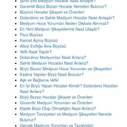
İşinin Ehli Medyum Hocalar Nasıl Anlaşılır?
Garantili Büyü Bozan Hocalar Nereden Bulunur?
Büyücü Hocalar Şikayet ve Önerileri
Dolandırıcı ve Sahte Medyum Hocalar Nasıl Anlaşılır?
Medyum Hoca Yorumları Neden Dikkate Alınmalı?
En Yeni Medyum Şikayetlerine Nasıl Ulaşılır?
Para Büyüsü
Kısmet Açma Büyüsü
Aileyi Evliliğe İkna Büyüsü
Vefk Nasıl Yapılır?
Dolandırıcı Medyumları Nasıl Anlarız?
Sahte Medyum Hocaları Nasıl Anlarız?
Büyü Bozan Medyum Hoca Yorumları ve Şikayetleri
Kadına Yapılan Büyü Nasıl Bozulur?
Aşk ve Bağlama Vefki
En İyi Büyü Yapan Hocalar Kimdir? Dolandırıcı Hocaları
Nasıl Anlarız?
Büyü Bozan Hocalar Şikayet ve Önerileri
Güvenilir Medyum Yorumları ve Önerileri
Kişide Büyü Olup Olmadığını Nasıl Anlarız?
Medyum Tavsiyeleri ve Medyum Şikayetleri Nerede
Bulunur?
Gerçek Medyum Yorumları ve Tavsiyeleri