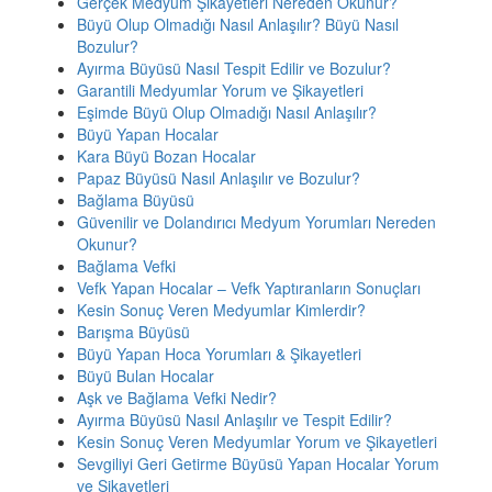
Gerçek Medyum Şikayetleri Nereden Okunur?
Büyü Olup Olmadığı Nasıl Anlaşılır? Büyü Nasıl
Bozulur?
Ayırma Büyüsü Nasıl Tespit Edilir ve Bozulur?
Garantili Medyumlar Yorum ve Şikayetleri
Eşimde Büyü Olup Olmadığı Nasıl Anlaşılır?
Büyü Yapan Hocalar
Kara Büyü Bozan Hocalar
Papaz Büyüsü Nasıl Anlaşılır ve Bozulur?
Bağlama Büyüsü
Güvenilir ve Dolandırıcı Medyum Yorumları Nereden
Okunur?
Bağlama Vefki
Vefk Yapan Hocalar – Vefk Yaptıranların Sonuçları
Kesin Sonuç Veren Medyumlar Kimlerdir?
Barışma Büyüsü
Büyü Yapan Hoca Yorumları & Şikayetleri
Büyü Bulan Hocalar
Aşk ve Bağlama Vefki Nedir?
Ayırma Büyüsü Nasıl Anlaşılır ve Tespit Edilir?
Kesin Sonuç Veren Medyumlar Yorum ve Şikayetleri
Sevgiliyi Geri Getirme Büyüsü Yapan Hocalar Yorum
ve Şikayetleri