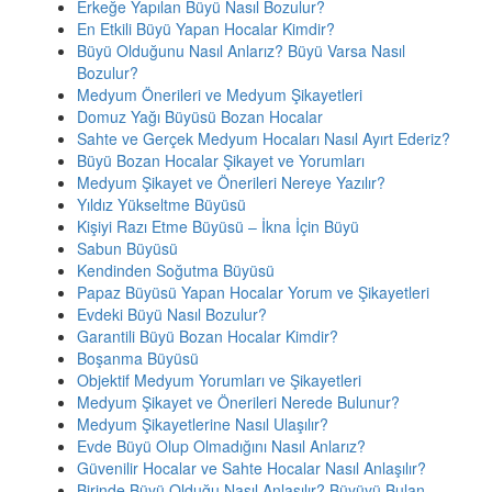
Erkeğe Yapılan Büyü Nasıl Bozulur?
En Etkili Büyü Yapan Hocalar Kimdir?
Büyü Olduğunu Nasıl Anlarız? Büyü Varsa Nasıl
Bozulur?
Medyum Önerileri ve Medyum Şikayetleri
Domuz Yağı Büyüsü Bozan Hocalar
Sahte ve Gerçek Medyum Hocaları Nasıl Ayırt Ederiz?
Büyü Bozan Hocalar Şikayet ve Yorumları
Medyum Şikayet ve Önerileri Nereye Yazılır?
Yıldız Yükseltme Büyüsü
Kişiyi Razı Etme Büyüsü – İkna İçin Büyü
Sabun Büyüsü
Kendinden Soğutma Büyüsü
Papaz Büyüsü Yapan Hocalar Yorum ve Şikayetleri
Evdeki Büyü Nasıl Bozulur?
Garantili Büyü Bozan Hocalar Kimdir?
Boşanma Büyüsü
Objektif Medyum Yorumları ve Şikayetleri
Medyum Şikayet ve Önerileri Nerede Bulunur?
Medyum Şikayetlerine Nasıl Ulaşılır?
Evde Büyü Olup Olmadığını Nasıl Anlarız?
Güvenilir Hocalar ve Sahte Hocalar Nasıl Anlaşılır?
Birinde Büyü Olduğu Nasıl Anlaşılır? Büyüyü Bulan