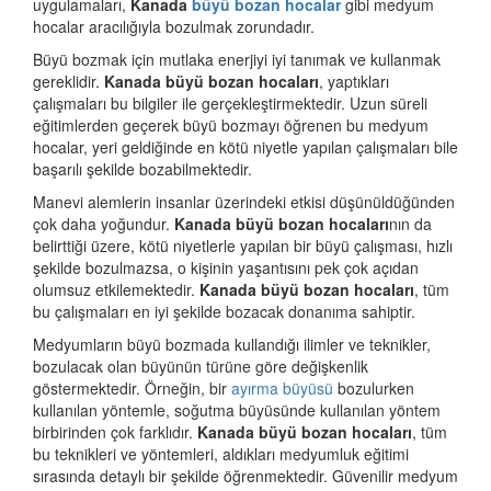
uygulamaları,
Kanada
büyü bozan hocalar
gibi medyum
hocalar aracılığıyla bozulmak zorundadır.
Büyü bozmak için mutlaka enerjiyi iyi tanımak ve kullanmak
gereklidir.
Kanada büyü bozan hocaları
, yaptıkları
çalışmaları bu bilgiler ile gerçekleştirmektedir. Uzun süreli
eğitimlerden geçerek büyü bozmayı öğrenen bu medyum
hocalar, yeri geldiğinde en kötü niyetle yapılan çalışmaları bile
başarılı şekilde bozabilmektedir.
Manevi alemlerin insanlar üzerindeki etkisi düşünüldüğünden
çok daha yoğundur.
Kanada büyü bozan hocaları
nın da
belirttiği üzere, kötü niyetlerle yapılan bir büyü çalışması, hızlı
şekilde bozulmazsa, o kişinin yaşantısını pek çok açıdan
olumsuz etkilemektedir.
Kanada büyü bozan hocaları
, tüm
bu çalışmaları en iyi şekilde bozacak donanıma sahiptir.
Medyumların büyü bozmada kullandığı ilimler ve teknikler,
bozulacak olan büyünün türüne göre değişkenlik
göstermektedir. Örneğin, bir
ayırma büyüsü
bozulurken
kullanılan yöntemle, soğutma büyüsünde kullanılan yöntem
birbirinden çok farklıdır.
Kanada büyü bozan hocaları
, tüm
bu teknikleri ve yöntemleri, aldıkları medyumluk eğitimi
sırasında detaylı bir şekilde öğrenmektedir. Güvenilir medyum