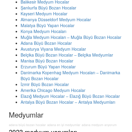
Balıkesir Medyum Hocalar
Şanlıurfa Büyü Bozan Hocalar
Kayseri Medyum Hocalar
Almanya Düsseldorf Medyum Hocalar
Malatya Büyü Yapan Hocalar
Konya Medyum Hocaları
Muğla Medyum Hocaları – Muğla Büyü Bozan Hocalar
Adana Büyü Bozan Hocalar
Avusturya Viyana Medyum Hocalar
Belçika Büyü Bozan Hocalar – Belçika Medyumlar
Manisa Büyü Bozan Hocalar
Erzurum Büyü Yapan Hocalar
Danimarka Kopenhag Medyum Hocaları – Danimarka
Büyü Bozan Hocalar
İzmir Büyü Bozan Hocalar
Amerika Chicago Medyum Hocalar
Elazığ Medyum Hocalar – Elazığ Büyü Bozan Hocalar
Antalya Büyü Bozan Hocalar – Antalya Medyumları
Medyumlar
adana büyü bozan hocalar
adana en iyi medyumlar
adana medyum arıyorum
2023 medyum yorumları