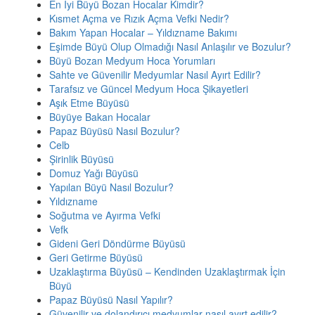
En İyi Büyü Bozan Hocalar Kimdir?
Kısmet Açma ve Rızık Açma Vefki Nedir?
Bakım Yapan Hocalar – Yıldızname Bakımı
Eşimde Büyü Olup Olmadığı Nasıl Anlaşılır ve Bozulur?
Büyü Bozan Medyum Hoca Yorumları
Sahte ve Güvenilir Medyumlar Nasıl Ayırt Edilir?
Tarafsız ve Güncel Medyum Hoca Şikayetleri
Aşık Etme Büyüsü
Büyüye Bakan Hocalar
Papaz Büyüsü Nasıl Bozulur?
Celb
Şirinlik Büyüsü
Domuz Yağı Büyüsü
Yapılan Büyü Nasıl Bozulur?
Yıldızname
Soğutma ve Ayırma Vefki
Vefk
Gideni Geri Döndürme Büyüsü
Geri Getirme Büyüsü
Uzaklaştırma Büyüsü – Kendinden Uzaklaştırmak İçin
Büyü
Papaz Büyüsü Nasıl Yapılır?
Güvenilir ve dolandırıcı medyumlar nasıl ayırt edilir?