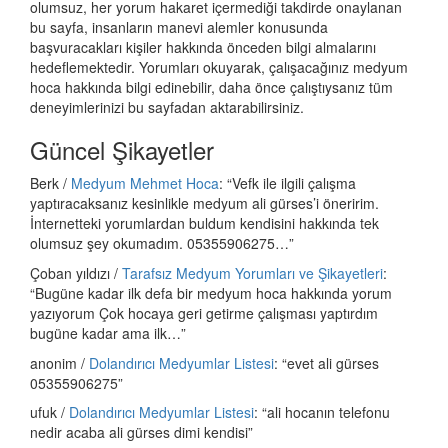
olumsuz, her yorum hakaret içermediği takdirde onaylanan
bu sayfa, insanların manevi alemler konusunda
başvuracakları kişiler hakkında önceden bilgi almalarını
hedeflemektedir. Yorumları okuyarak, çalışacağınız medyum
hoca hakkında bilgi edinebilir, daha önce çalıştıysanız tüm
deneyimlerinizi bu sayfadan aktarabilirsiniz.
Güncel Şikayetler
Berk
/
Medyum Mehmet Hoca
: “
Vefk ile ilgili çalışma
yaptıracaksanız kesinlikle medyum ali gürses’i öneririm.
İnternetteki yorumlardan buldum kendisini hakkında tek
olumsuz şey okumadım. 05355906275…
”
Çoban yıldızı
/
Tarafsız Medyum Yorumları ve Şikayetleri
:
“
Bugüne kadar ilk defa bir medyum hoca hakkında yorum
yazıyorum Çok hocaya geri getirme çalışması yaptırdım
bugüne kadar ama ilk…
”
anonim
/
Dolandırıcı Medyumlar Listesi
: “
evet ali gürses
05355906275
”
ufuk
/
Dolandırıcı Medyumlar Listesi
: “
ali hocanın telefonu
nedir acaba ali gürses dimi kendisi
”