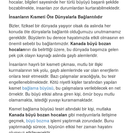
hocalar, bilgileri sayesinde her türlü büyüyü başarılı şekilde
bozabilmekte, insanları zor durumlardan kurtarabilmektedir.
İnsanların Kısmeti Öte Dünyalarla Bağlantılıdır
Bizler, fiziksel bir dünyada yaşıyor olsak da aslında her
konuda öte dünyalarla bağlantılı olduğumuzu unutmamamız
gereklidir. Büyülerin bu derece hayatımızda etkili olmasının en
önemli sebebi bu bağlantımızdır.
Kanada büyü bozan
hocaları
nın da belirttiği üzere, bu dünyada başımıza gelen
pek çok olayın kaynağı aslında gayb alemleridir.
İnsanların hayırlı bir kısmeti çıkması, mutlu bir ilişki
kurmalarının tek yolu, gayb alemlerinde var olan enerjilerin
onlara tesir etmesidir. Bazı çalışmalar aracılığıyla, bu tesir
engellenebilmektedir. Kötü niyetli kişiler tarafından yapılan
kısmet
bağlama büyüsü
, bu çalışmalara verilebilecek en net
örnektir. Bu büyü etkisi altına giren kişi, ömür boyu mutlu
olamamakta, istediği yuvayı kuramamaktadır.
Kısmet bağlama büyüsü tesiri altındaki bir kişi, mutlaka
Kanada büyü bozan hocaları
gibi medyumlarla iletişime
geçmek,
büyü bozma
işlemi yaptırmak zorundadır. Bunu
yaptırmadığı sürece, büyünün etkisi her zaman hayatını
olumsuz etkileyecektir.