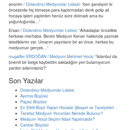
anonim
/
Dolandırıcı Medyumlar Listesi
: “
ben şanslıyım ki
öncesinde hiç kimseye para kaptırmadan denk gelip ali
hocaya işlem yaptırdım henüz süre dolmadı ama bu
yoğunluğunda…
”
Ersan
/
Dolandırıcı Medyumlar Listesi
: “
Arkadaşlar öncelikle
herkese merhaba. Benim Medyum Kenan hakkında yazmak
istediklerim var. Umarım yayınlanır bir an önce, herkes bu
medyumun gerçek…
”
mugaffer ERDOĞAN
/
Medyum Mehmet Hoca
: “
İstanbul da
önemli bir belge kaybettim sakladığım yeri bulamıyorum
yardım edermisiniz?
”
Son Yazılar
Dolandırıcı Medyumlar Listesi
Ayırma Büyüsü
Papaz Büyüsü
En Etkili Büyü Yapan Hocalar Şikayet ve Tavsiyeleri
Tarafsız Medyum Yorumları Nerede Bulunur?
Medyum Hoca Seçimi Nasıl Yapılmalıdır?
Canbar Büyüsü