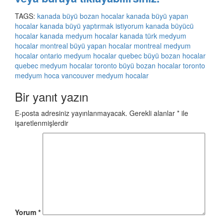
TAGS:
kanada büyü bozan hocalar
kanada büyü yapan
hocalar
kanada büyü yaptırmak istiyorum
kanada büyücü
hocalar
kanada medyum hocalar
kanada türk medyum
hocalar
montreal büyü yapan hocalar
montreal medyum
hocalar
ontario medyum hocalar
quebec büyü bozan hocalar
quebec medyum hocalar
toronto büyü bozan hocalar
toronto
medyum hoca
vancouver medyum hocalar
Bir yanıt yazın
E-posta adresiniz yayınlanmayacak.
Gerekli alanlar
*
ile
işaretlenmişlerdir
Yorum
*