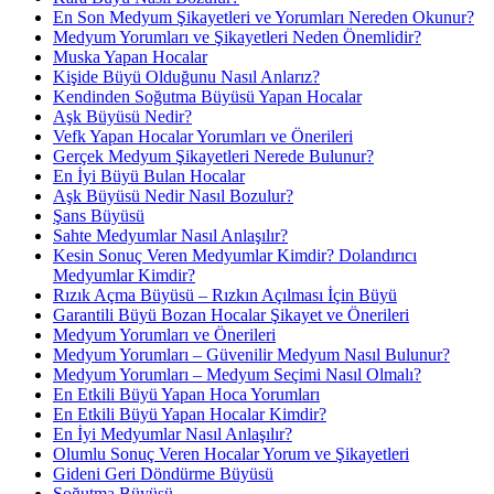
En Son Medyum Şikayetleri ve Yorumları Nereden Okunur?
Medyum Yorumları ve Şikayetleri Neden Önemlidir?
Muska Yapan Hocalar
Kişide Büyü Olduğunu Nasıl Anlarız?
Kendinden Soğutma Büyüsü Yapan Hocalar
Aşk Büyüsü Nedir?
Vefk Yapan Hocalar Yorumları ve Önerileri
Gerçek Medyum Şikayetleri Nerede Bulunur?
En İyi Büyü Bulan Hocalar
Aşk Büyüsü Nedir Nasıl Bozulur?
Şans Büyüsü
Sahte Medyumlar Nasıl Anlaşılır?
Kesin Sonuç Veren Medyumlar Kimdir? Dolandırıcı
Medyumlar Kimdir?
Rızık Açma Büyüsü – Rızkın Açılması İçin Büyü
Garantili Büyü Bozan Hocalar Şikayet ve Önerileri
Medyum Yorumları ve Önerileri
Medyum Yorumları – Güvenilir Medyum Nasıl Bulunur?
Medyum Yorumları – Medyum Seçimi Nasıl Olmalı?
En Etkili Büyü Yapan Hoca Yorumları
En Etkili Büyü Yapan Hocalar Kimdir?
En İyi Medyumlar Nasıl Anlaşılır?
Olumlu Sonuç Veren Hocalar Yorum ve Şikayetleri
Gideni Geri Döndürme Büyüsü
Soğutma Büyüsü