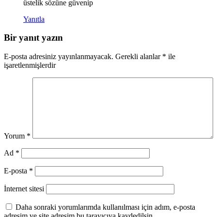
üstelik sözüne güvenip
Yanıtla
Bir yanıt yazın
E-posta adresiniz yayınlanmayacak.
Gerekli alanlar
*
ile
işaretlenmişlerdir
Yorum
*
Ad
*
E-posta
*
İnternet sitesi
Daha sonraki yorumlarımda kullanılması için adım, e-posta
adresim ve site adresim bu tarayıcıya kaydedilsin.