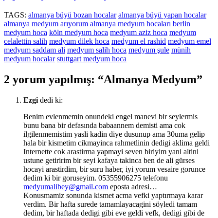
TAGS:
almanya büyü bozan hocalar
almanya büyü yapan hocalar
almanya medyum arıyorum
almanya medyum hocaları
berlin
medyum hoca
köln medyum hoca
medyum aziz hoca
medyum
celalettin salih
medyum dilek hoca
medyum el rashid
medyum emel
medyum saddam ali
medyum salih hoca
medyum şule
münih
medyum hocalar
stuttgart medyum hoca
2 yorum yapılmış: “
Almanya Medyum
”
Ezgi
dedi ki:
Benim evlenmemin onundeki engel manevi bir seylermis
bunu bana bir defasında babaannem demisti ama cok
ilgilenmemistim yasli kadin diye dusunup ama 30uma gelip
hala bir kismetim cikmayinca rahmetlinin dedigi aklima geldi
Internette cok arastirma yapmayi seven biriyim yani altini
ustune getiririm bir seyi kafaya takinca ben de ali gürses
hocayi arastirdim, bir suru haber, iyi yorum vesaire gorunce
dedim ki bir goruseyim. 05355906275 telefonu
medyumalibey@gmail.com
eposta adresi…
Konusmamiz sonunda kismet acma vefki yaptırmaya karar
verdim. Bir hafta surede tamamlayacagini söyledi tamam
dedim, bir haftada dedigi gibi eve geldi vefk, dedigi gibi de