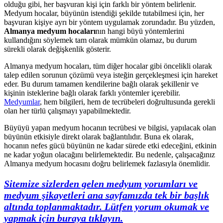
olduğu gibi, her başvuran kişi için farklı bir yöntem belirlenir.
Medyum hocalar, büyünün istendiği şekilde tutabilmesi için, her
başvuran kişiye ayrı bir yöntem uygulamak zorundadır. Bu yüzden,
Almanya medyum hocaları
nın hangi büyü yöntemlerini
kullandığını söylemek tam olarak mümkün olamaz, bu durum
sürekli olarak değişkenlik gösterir.
Almanya medyum hocaları, tüm diğer hocalar gibi öncelikli olarak
talep edilen sorunun çözümü veya isteğin gerçekleşmesi için hareket
eder. Bu durum tamamen kendilerine bağlı olarak şekillenir ve
kişinin isteklerine bağlı olarak farklı yöntemler içerebilir.
Medyumlar
, hem bilgileri, hem de tecrübeleri doğrultusunda gerekli
olan her türlü çalışmayı yapabilmektedir.
Büyüyü yapan medyum hocanın tecrübesi ve bilgisi, yapılacak olan
büyünün etkisiyle direkt olarak bağlantılıdır. Buna ek olarak,
hocanın nefes gücü büyünün ne kadar sürede etki edeceğini, etkinin
ne kadar yoğun olacağını belirlemektedir. Bu nedenle, çalışacağınız
Almanya medyum hocasını doğru belirlemek fazlasıyla önemlidir.
Sitemize sizlerden gelen medyum yorumları ve
medyum şikayetleri ana sayfamızda tek bir başlık
altında toplanmaktadır. Lütfen yorum okumak ve
yapmak için buraya tıklayın.