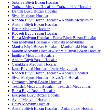
Sakarya Büyü Bozan Hocalar
Trabzon Medyum Hocalar – Trabzon’daki Hocalar
Denizli Büyü Bozan Hocalar
Sivas Medyum Hocalar
Kanada Büyü Bozan Hocalar – Kanada Medyumları
Ankara Büyü Bozan Hocalar
Berlin Medyum Hocalar
Kocaeli Büyü Yapan Hocalar
Bursa Medyum Hocalar – Bursa Büyü Bozan Hocalar
Van Medyum Hocaları – Van’daki Medyumlar
Manisa Büyü Bozan Hocalar – Manisa’daki Hocalar
Mardin Medyum Hocalar – Mardin Büyü Bozan Hocalar
İngiltere Medyum Hocaları
Ankara Büyü Yapan Hocalar
Çanakkale Medyum Hocaları
İzmir Büyücü Hocalar – İzmir Medyumları
Kocaeli Büyü Bozan Hocalar – Kocaeli Hocaları
Sivas Medyum Hocalar – Sivas’taki Hocalar
Gaziantep Büyü Bozan Hocalar
Tekirdağ Medyum Hocalar – Tekirdağ Medyumları
Bursa Büyü Bozan Hocalar
Eskişehir Büyü Bozan Hocalar
Aydın Medyum Hocalar
Hatay Medyum Hocalar
Ankara Büyü Bozan Hocalar – Ankara’daki Hocalar