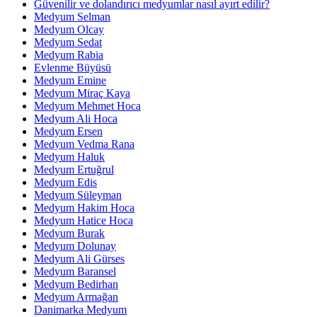
Güvenilir ve dolandırıcı medyumlar nasıl ayırt edilir?
Medyum Selman
Medyum Olcay
Medyum Sedat
Medyum Rabia
Evlenme Büyüsü
Medyum Emine
Medyum Miraç Kaya
Medyum Mehmet Hoca
Medyum Ali Hoca
Medyum Ersen
Medyum Vedma Rana
Medyum Haluk
Medyum Ertuğrul
Medyum Edis
Medyum Süleyman
Medyum Hakim Hoca
Medyum Hatice Hoca
Medyum Burak
Medyum Dolunay
Medyum Ali Gürses
Medyum Baransel
Medyum Bedirhan
Medyum Armağan
Danimarka Medyum