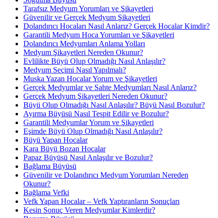
Tarafsız Medyum Yorumları ve Şikayetleri
Güvenilir ve Gerçek Medyum Şikayetleri
Dolandırıcı Hocaları Nasıl Anlarız? Gerçek Hocalar Kimdir?
Garantili Medyum Hoca Yorumları ve Şikayetleri
Dolandırıcı Medyumları Anlama Yolları
Medyum Şikayetleri Nereden Okunur?
Evlilikte Büyü Olup Olmadığı Nasıl Anlaşılır?
Medyum Seçimi Nasıl Yapılmalı?
Muska Yazan Hocalar Yorum ve Şikayetleri
Gerçek Medyumlar ve Sahte Medyumları Nasıl Anlarız?
Gerçek Medyum Şikayetleri Nereden Okunur?
Büyü Olup Olmadığı Nasıl Anlaşılır? Büyü Nasıl Bozulur?
Ayırma Büyüsü Nasıl Tespit Edilir ve Bozulur?
Garantili Medyumlar Yorum ve Şikayetleri
Eşimde Büyü Olup Olmadığı Nasıl Anlaşılır?
Büyü Yapan Hocalar
Kara Büyü Bozan Hocalar
Papaz Büyüsü Nasıl Anlaşılır ve Bozulur?
Bağlama Büyüsü
Güvenilir ve Dolandırıcı Medyum Yorumları Nereden
Okunur?
Bağlama Vefki
Vefk Yapan Hocalar – Vefk Yaptıranların Sonuçları
Kesin Sonuç Veren Medyumlar Kimlerdir?