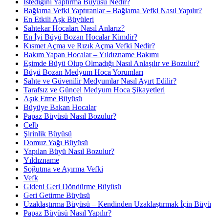
İstediğini Yaptırma Büyüsü Nedir?
Bağlama Vefki Yaptıranlar – Bağlama Vefki Nasıl Yapılır?
En Etkili Aşk Büyüleri
Sahtekar Hocaları Nasıl Anlarız?
En İyi Büyü Bozan Hocalar Kimdir?
Kısmet Açma ve Rızık Açma Vefki Nedir?
Bakım Yapan Hocalar – Yıldızname Bakımı
Eşimde Büyü Olup Olmadığı Nasıl Anlaşılır ve Bozulur?
Büyü Bozan Medyum Hoca Yorumları
Sahte ve Güvenilir Medyumlar Nasıl Ayırt Edilir?
Tarafsız ve Güncel Medyum Hoca Şikayetleri
Aşık Etme Büyüsü
Büyüye Bakan Hocalar
Papaz Büyüsü Nasıl Bozulur?
Celb
Şirinlik Büyüsü
Domuz Yağı Büyüsü
Yapılan Büyü Nasıl Bozulur?
Yıldızname
Soğutma ve Ayırma Vefki
Vefk
Gideni Geri Döndürme Büyüsü
Geri Getirme Büyüsü
Uzaklaştırma Büyüsü – Kendinden Uzaklaştırmak İçin Büyü
Papaz Büyüsü Nasıl Yapılır?