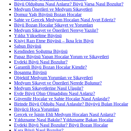
Büyü Olduğunu Nasıl Anlarız? Büyü Varsa Nasıl Bozulur?
Medyum Önerileri ve Medyum Şikayetleri
Domuz Yağı Büyüsü Bozan Hocalar
Sahte ve Gerçek Medyum Hocaları Nasıl Ayırt Ederiz?
Büyü Bozan Hocalar Şikayet ve Yorumları
Medyum Şikayet ve Önerileri Nereye Yazılır?
Yıldız Yükseltme Büyüsü
Kişiyi Razı Etme Büyüsü – İkna İçin Büyü
Sabun Büyüsü
Kendinden Soğutma Büyüsü
Papaz Büyüsü Yapan Hocalar Yorum ve Şikayetleri
Evdeki Büyü Nasıl Bozulur?
Garantili Büyü Bozan Hocalar Kimdir?
Boşanma Büyüsü
Objektif Medyum Yorumları ve Şikayetleri
Medyum Şikayet ve Önerileri Nerede Bulunur?
Medyum Şikayetlerine Nasıl Ulaşılır?
Evde Büyü Olup Olmadığını Nasıl Anlarız?
Güvenilir Hocalar ve Sahte Hocalar Nasıl Anlaşılır?
Birinde Büyü Olduğu Nasıl Anlaşılır? Büyüyü Bulan Hocalar
Büyücü Hoca Yorumları
Gerçek ve İşinin Ehli Medyum Hocaları Nasıl Anlarız?
Yıldızname Nasıl Bakılır? Yıldızname Bakan Hocalar
Evdeki Büyü Nasıl Bozulur? Büyü Bozan Hocalar
Kara Büyü Nasıl Bozulur?