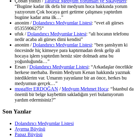
Çoban yıldızı
/
Tarafsız Medyum Yorumları ve Şikayetleri
:
“
Bugüne kadar ilk defa bir medyum hoca hakkında yorum
yazıyorum Çok hocaya geri getirme çalışması yaptırdım
bugüne kadar ama ilk…
”
anonim
/
Dolandırıcı Medyumlar Listesi
: “
evet ali gürses
05355906275
”
ufuk
/
Dolandırıcı Medyumlar Listesi
: “
ali hocanın telefonu
nedir acaba ali gürses dimi kendisi
”
anonim
/
Dolandırıcı Medyumlar Listesi
: “
ben şanslıyım ki
öncesinde hiç kimseye para kaptırmadan denk gelip ali
hocaya işlem yaptırdım henüz süre dolmadı ama bu
yoğunluğunda…
”
Ersan
/
Dolandırıcı Medyumlar Listesi
: “
Arkadaşlar öncelikle
herkese merhaba. Benim Medyum Kenan hakkında yazmak
istediklerim var. Umarım yayınlanır bir an önce, herkes bu
medyumun gerçek…
”
mugaffer ERDOĞAN
/
Medyum Mehmet Hoca
: “
İstanbul da
önemli bir belge kaybettim sakladığım yeri bulamıyorum
yardım edermisiniz?
”
Son Yazılar
Dolandırıcı Medyumlar Listesi
Ayırma Büyüsü
Papaz Büyüsü