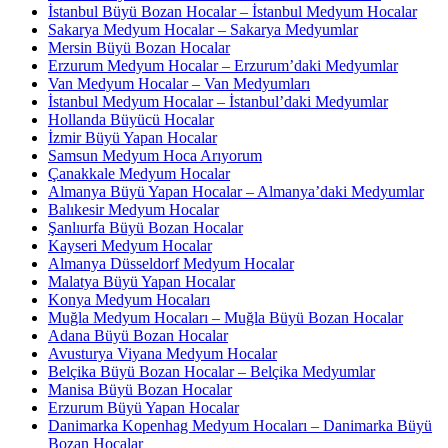
İstanbul Büyü Bozan Hocalar – İstanbul Medyum Hocalar
Sakarya Medyum Hocalar – Sakarya Medyumlar
Mersin Büyü Bozan Hocalar
Erzurum Medyum Hocalar – Erzurum’daki Medyumlar
Van Medyum Hocalar – Van Medyumları
İstanbul Medyum Hocalar – İstanbul’daki Medyumlar
Hollanda Büyücü Hocalar
İzmir Büyü Yapan Hocalar
Samsun Medyum Hoca Arıyorum
Çanakkale Medyum Hocalar
Almanya Büyü Yapan Hocalar – Almanya’daki Medyumlar
Balıkesir Medyum Hocalar
Şanlıurfa Büyü Bozan Hocalar
Kayseri Medyum Hocalar
Almanya Düsseldorf Medyum Hocalar
Malatya Büyü Yapan Hocalar
Konya Medyum Hocaları
Muğla Medyum Hocaları – Muğla Büyü Bozan Hocalar
Adana Büyü Bozan Hocalar
Avusturya Viyana Medyum Hocalar
Belçika Büyü Bozan Hocalar – Belçika Medyumlar
Manisa Büyü Bozan Hocalar
Erzurum Büyü Yapan Hocalar
Danimarka Kopenhag Medyum Hocaları – Danimarka Büyü
Bozan Hocalar