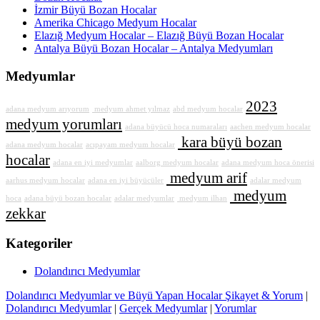
İzmir Büyü Bozan Hocalar
Amerika Chicago Medyum Hocalar
Elazığ Medyum Hocalar – Elazığ Büyü Bozan Hocalar
Antalya Büyü Bozan Hocalar – Antalya Medyumları
Medyumlar
2023
adana medyum arıyorum
medyum ahmet yılmaz
abd medyum hocalar
medyum yorumları
adana büyücü hoca numaraları
aachen medyum hocalar
kara büyü bozan
adana medyum hocalar
acıpayam medyum hocalar
hocalar
adana en iyi medyumlar
aalborg medyum hocalar
adana medyum hoca önerisi
medyum arif
aarhus medyum hocalar
adana en iyi büyücüler
adalar medyum
medyum
hoca
adana büyü bozan hocalar
adalar medyumlar
medyum ilhan
zekkar
Kategoriler
Dolandırıcı Medyumlar
Dolandırıcı Medyumlar ve Büyü Yapan Hocalar Şikayet & Yorum
|
Dolandırıcı Medyumlar
|
Gerçek Medyumlar
|
Yorumlar