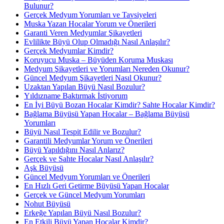
Bulunur?
Gerçek Medyum Yorumları ve Tavsiyeleri
Muska Yazan Hocalar Yorum ve Önerileri
Garanti Veren Medyumlar Şikayetleri
Evlilikte Büyü Olup Olmadığı Nasıl Anlaşılır?
Gerçek Medyumlar Kimdir?
Koruyucu Muska – Büyüden Koruma Muskası
Medyum Şikayetleri ve Yorumları Nereden Okunur?
Güncel Medyum Şikayetleri Nasıl Okunur?
Uzaktan Yapılan Büyü Nasıl Bozulur?
Yıldızname Baktırmak İstiyorum
En İyi Büyü Bozan Hocalar Kimdir? Sahte Hocalar Kimdir?
Bağlama Büyüsü Yapan Hocalar – Bağlama Büyüsü
Yorumları
Büyü Nasıl Tespit Edilir ve Bozulur?
Garantili Medyumlar Yorum ve Önerileri
Büyü Yapıldığını Nasıl Anlarız?
Gerçek ve Sahte Hocalar Nasıl Anlaşılır?
Aşk Büyüsü
Güncel Medyum Yorumları ve Önerileri
En Hızlı Geri Getirme Büyüsü Yapan Hocalar
Gerçek ve Güncel Medyum Yorumları
Nohut Büyüsü
Erkeğe Yapılan Büyü Nasıl Bozulur?
En Etkili Büyü Yapan Hocalar Kimdir?