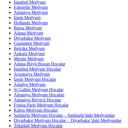
İstanbul Medyum
Eskişehir Medyum
Almanya Medyum
İzmir Medyum
Hollanda Medyum
Bursa Medyum
Adana Medyum
Diyarbakır Medyum
Gaziantep Medyum
Belçika Medyum
Ankara Medyum
Mersin Medyum
Adana Büyü Bozan Hocalar
İstanbul Medyum Hocalar
Avusturya Medyum
İzmir Medyum Hocalar
Antalya Medyum
St Gallen Medyum Hocalar
Almanya Medyum Hocaları
Almanya Büyücü Hocalar
Fransa Paris Medyum Hocalar
Kıbrıs Medyum Hocalar
Şanlıurfa Medyum Hocalar – Şanlıurfa’daki Medyumlar
Diyarbakır Medyum Hocalar – Diyarbakır’daki Medyumlar
Tekirdağ Medyum Hocalar