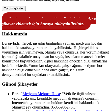
Sayfaya gelen medyum şikayetlerini okumak ve
şikayet eklemek için buraya tıklayabilirsiniz.
Hakkımızda
Bu sayfada, gerçek insanlar tarafından yapılan, medyum hocalar
hakkındaki tarafsız yorumları okuyabilirsiniz. Hiçbir şekilde sahte
yorumlara izin verilmeyen, olumlu veya olumsuz, her yorum hakaret
içermediği takdirde onaylanan bu sayfa, insanların manevi alemler
konusunda başvuracakları kişiler hakkında önceden bilgi almalarını
hedeflemektedir. Yorumları okuyarak, çalışacağınız medyum hoca
hakkında bilgi edinebilir, daha önce çalıştıysanız tüm
deneyimlerinizi bu sayfadan aktarabilirsiniz.
Güncel Şikayetler
Berk
/
Medyum Mehmet Hoca
: “
Vefk ile ilgili çalışma
yaptıracaksanız kesinlikle medyum ali gürses’i öneririm.
İnternetteki yorumlardan buldum kendisini hakkında tek
olumsuz şey okumadım. 05355906275…
”