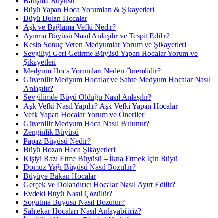
Barışma Büyüsü
Büyü Yapan Hoca Yorumları & Şikayetleri
Büyü Bulan Hocalar
Aşk ve Bağlama Vefki Nedir?
Ayırma Büyüsü Nasıl Anlaşılır ve Tespit Edilir?
Kesin Sonuç Veren Medyumlar Yorum ve Şikayetleri
Sevgiliyi Geri Getirme Büyüsü Yapan Hocalar Yorum ve
Şikayetleri
Medyum Hoca Yorumları Neden Önemlidir?
Güvenilir Medyum Hocalar ve Sahte Medyum Hocalar Nasıl
Anlaşılır?
Sevgilimde Büyü Olduğu Nasıl Anlaşılır?
Aşk Vefki Nasıl Yapılır? Aşk Vefki Yapan Hocalar
Vefk Yapan Hocalar Yorum ve Önerileri
Güvenilir Medyum Hoca Nasıl Bulunur?
Zenginlik Büyüsü
Papaz Büyüsü Nedir?
Büyü Bozan Hoca Şikayetleri
Kişiyi Razı Etme Büyüsü – İkna Etmek İçin Büyü
Domuz Yağı Büyüsü Nasıl Bozulur?
Büyüye Bakan Hocalar
Gerçek ve Dolandırıcı Hocalar Nasıl Ayırt Edilir?
Evdeki Büyü Nasıl Çözülür?
Soğutma Büyüsü Nasıl Bozulur?
Sahtekar Hocaları Nasıl Anlayabiliriz?