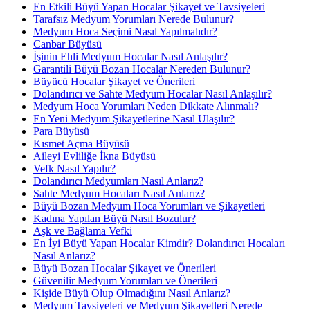
En Etkili Büyü Yapan Hocalar Şikayet ve Tavsiyeleri
Tarafsız Medyum Yorumları Nerede Bulunur?
Medyum Hoca Seçimi Nasıl Yapılmalıdır?
Canbar Büyüsü
İşinin Ehli Medyum Hocalar Nasıl Anlaşılır?
Garantili Büyü Bozan Hocalar Nereden Bulunur?
Büyücü Hocalar Şikayet ve Önerileri
Dolandırıcı ve Sahte Medyum Hocalar Nasıl Anlaşılır?
Medyum Hoca Yorumları Neden Dikkate Alınmalı?
En Yeni Medyum Şikayetlerine Nasıl Ulaşılır?
Para Büyüsü
Kısmet Açma Büyüsü
Aileyi Evliliğe İkna Büyüsü
Vefk Nasıl Yapılır?
Dolandırıcı Medyumları Nasıl Anlarız?
Sahte Medyum Hocaları Nasıl Anlarız?
Büyü Bozan Medyum Hoca Yorumları ve Şikayetleri
Kadına Yapılan Büyü Nasıl Bozulur?
Aşk ve Bağlama Vefki
En İyi Büyü Yapan Hocalar Kimdir? Dolandırıcı Hocaları
Nasıl Anlarız?
Büyü Bozan Hocalar Şikayet ve Önerileri
Güvenilir Medyum Yorumları ve Önerileri
Kişide Büyü Olup Olmadığını Nasıl Anlarız?
Medyum Tavsiyeleri ve Medyum Şikayetleri Nerede