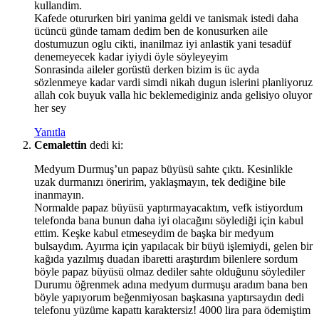
kullandim.
Kafede otururken biri yanima geldi ve tanismak istedi daha
ücüncü günde tamam dedim ben de konusurken aile
dostumuzun oglu cikti, inanilmaz iyi anlastik yani tesadüf
denemeyecek kadar iyiydi öyle söyleyeyim
Sonrasinda aileler gorüstü derken bizim is üc ayda
sözlenmeye kadar vardi simdi nikah dugun islerini planliyoruz
allah cok buyuk valla hic beklemediginiz anda gelisiyo oluyor
her sey
Yanıtla
Cemalettin
dedi ki:
Medyum Durmuş’un papaz büyüsü sahte çıktı. Kesinlikle
uzak durmanızı öneririm, yaklaşmayın, tek dediğine bile
inanmayın.
Normalde papaz büyüsü yaptırmayacaktım, vefk istiyordum
telefonda bana bunun daha iyi olacağını söylediği için kabul
ettim. Keşke kabul etmeseydim de başka bir medyum
bulsaydım. Ayırma için yapılacak bir büyü işlemiydi, gelen bir
kağıda yazılmış duadan ibaretti araştırdım bilenlere sordum
böyle papaz büyüsü olmaz dediler sahte olduğunu söylediler
Durumu öğrenmek adına medyum durmuşu aradım bana ben
böyle yapıyorum beğenmiyosan başkasına yaptırsaydın dedi
telefonu yüzüme kapattı karaktersiz! 4000 lira para ödemiştim