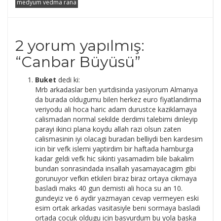
medyum vedma rana
2 yorum yapılmış:
“
Canbar Büyüsü
”
Buket
dedi ki:
Mrb arkadaslar ben yurtdisinda yasiyorum Almanya
da burada oldugumu bilen herkez euro fiyatlandirma
veriyodu ali hoca haric adam durustce kaziklamaya
calismadan normal sekilde derdimi talebimi dinleyip
parayi ikinci plana koydu allah razi olsun zaten
calismasinin iyi olacagi buradan belliydi ben kardesim
icin bir vefk islemi yaptirdim bir haftada hamburga
kadar geldi vefk hic sikinti yasamadim bile bakalim
bundan sonrasindada insallah yasamayacagim gibi
gorunuyor vefkin etkileri biraz biraz ortaya cikmaya
basladi maks 40 gun demisti ali hoca su an 10.
gundeyiz ve 6 aydir yazmayan cevap vermeyen eski
esim ortak arkadas vasitasiyle beni sormaya basladi
ortada cocuk oldugu icin basvurdum bu yola baska