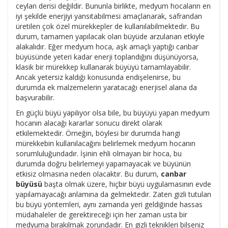
ceylan derisi değildir. Bununla birlikte, medyum hocaların en
iyi şekilde enerjiyi yansıtabilmesi amaçlanarak, safrandan
üretilen çok özel mürekkepler de kullanılabilmektedir. Bu
durum, tamamen yapılacak olan büyüde arzulanan etkiyle
alakalıdır. Eğer medyum hoca, aşk amaçlı yaptığı canbar
büyüsünde yeteri kadar enerji toplandığını düşünüyorsa,
klasik bir mürekkep kullanarak büyüyü tamamlayabilir.
Ancak yetersiz kaldığı konusunda endişelenirse, bu
durumda ek malzemelerin yaratacağı enerjisel alana da
başvurabilir.
En güçlü büyü yapılıyor olsa bile, bu büyüyü yapan medyum
hocanın alacağı kararlar sonucu direkt olarak
etkilemektedir. Örneğin, böylesi bir durumda hangi
mürekkebin kullanılacağını belirlemek medyum hocanın
sorumluluğundadır. İşinin ehli olmayan bir hoca, bu
durumda doğru belirlemeyi yapamayacak ve büyünün
etkisiz olmasına neden olacaktır. Bu durum,
canbar
büyüsü
başta olmak üzere, hiçbir büyü uygulamasının evde
yapılamayacağı anlamına da gelmektedir. Zaten gizli tutulan
bu büyü yöntemleri, aynı zamanda yeri geldiğinde hassas
müdahaleler de gerektireceği için her zaman usta bir
medyuma bırakılmak zorundadır. En gizli teknikleri bilseniz