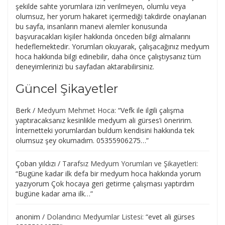
şekilde sahte yorumlara izin verilmeyen, olumlu veya
olumsuz, her yorum hakaret içermediği takdirde onaylanan
bu sayfa, insanların manevi alemler konusunda
başvuracakları kişiler hakkında önceden bilgi almalarını
hedeflemektedir. Yorumları okuyarak, çalışacağınız medyum
hoca hakkında bilgi edinebilir, daha önce çalıştıysanız tüm
deneyimlerinizi bu sayfadan aktarabilirsiniz.
Güncel Şikayetler
Berk
/
Medyum Mehmet Hoca
: “
Vefk ile ilgili çalışma
yaptıracaksanız kesinlikle medyum ali gürses’i öneririm.
İnternetteki yorumlardan buldum kendisini hakkında tek
olumsuz şey okumadım. 05355906275…
”
Çoban yıldızı
/
Tarafsız Medyum Yorumları ve Şikayetleri
:
“
Bugüne kadar ilk defa bir medyum hoca hakkında yorum
yazıyorum Çok hocaya geri getirme çalışması yaptırdım
bugüne kadar ama ilk…
”
anonim
/
Dolandırıcı Medyumlar Listesi
: “
evet ali gürses