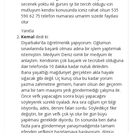
secenek yoktu Ali gurses iyi bir tercih oldugu icin
mutluyum kendisi konusunda iciniz rahat olsun 535
590 62 75 telefon numarasi umarim sizede faydasi
olur
Yanıtla
Kemal
dedi ki:
Diyarbakır’da öğretmenlik yapıyorum. Oğlumun
sınavlarında başarılı olması adına bir işlem yaptırmak
istemiştim. Medyum Deniz isimli bir medyum ile
anlaştım. Kendisinin çok başarılı ve tecrübeli olduğuna
dair telefonda 10 dakika kadar nutuk dinledim.
Bana yaşattığı mağduriyet gerçekten akla hayale
sığacak gibi değil. Üç kuruş olsa bu kadar yorum
yazma zahmetine girmem, haram olsun der geçerim
ama bir tam maaşımı yedi göndermediği çalışma ile.
Önce vefk yapacağını sonra büyü yapacağını
söyleyerek sürekli oyaladı. Ara sıra oğlum için bilgi
istiyordu, adını, dersini falan sordu. Söyledikçe fikir
değiştiri, bir gün vefk çok iyi olur bir gün büyü
yapılması gereklidir diyordu. En sonunda ben daha
fazla para göndermeye yanaşmadığımda tamam
efendim vefkinizi hazırlamaya başlıyorum, dönüş