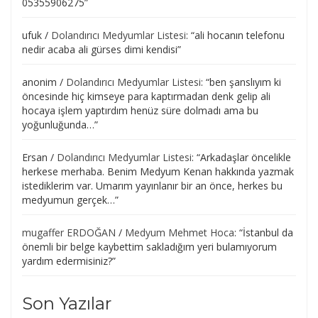
05355906275
”
ufuk
/
Dolandırıcı Medyumlar Listesi
: “
ali hocanın telefonu
nedir acaba ali gürses dimi kendisi
”
anonim
/
Dolandırıcı Medyumlar Listesi
: “
ben şanslıyım ki
öncesinde hiç kimseye para kaptırmadan denk gelip ali
hocaya işlem yaptırdım henüz süre dolmadı ama bu
yoğunluğunda…
”
Ersan
/
Dolandırıcı Medyumlar Listesi
: “
Arkadaşlar öncelikle
herkese merhaba. Benim Medyum Kenan hakkında yazmak
istediklerim var. Umarım yayınlanır bir an önce, herkes bu
medyumun gerçek…
”
mugaffer ERDOĞAN
/
Medyum Mehmet Hoca
: “
İstanbul da
önemli bir belge kaybettim sakladığım yeri bulamıyorum
yardım edermisiniz?
”
Son Yazılar