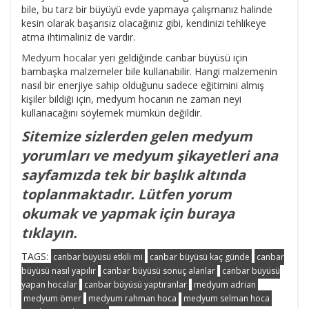
bile, bu tarz bir büyüyü evde yapmaya çalışmanız halinde
kesin olarak başarısız olacağınız gibi, kendinizi tehlikeye
atma ihtimaliniz de vardır.
Medyum hocalar
yeri geldiğinde canbar büyüsü için
bambaşka malzemeler bile kullanabilir. Hangi malzemenin
nasıl bir enerjiye sahip olduğunu sadece eğitimini almış
kişiler bildiği için, medyum hocanın ne zaman neyi
kullanacağını söylemek mümkün değildir.
Sitemize sizlerden gelen medyum
yorumları ve medyum şikayetleri ana
sayfamızda tek bir başlık altında
toplanmaktadır. Lütfen yorum
okumak ve yapmak için buraya
tıklayın.
TAGS:
canbar büyüsü etkili mi
canbar büyüsü kaç günde
canbar
büyüsü nasıl yapılır
canbar büyüsü sonuç alanlar
canbar büyüsü
yapan hocalar
canbar büyüsü yaptıranlar
medyum adrian
medyum ömer
medyum rahman hoca
medyum selman hoca