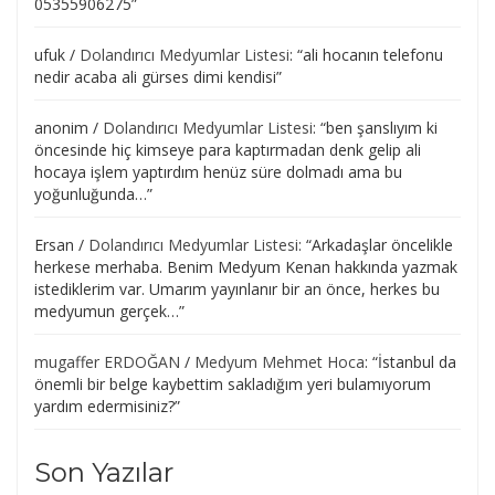
05355906275
”
ufuk
/
Dolandırıcı Medyumlar Listesi
: “
ali hocanın telefonu
nedir acaba ali gürses dimi kendisi
”
anonim
/
Dolandırıcı Medyumlar Listesi
: “
ben şanslıyım ki
öncesinde hiç kimseye para kaptırmadan denk gelip ali
hocaya işlem yaptırdım henüz süre dolmadı ama bu
yoğunluğunda…
”
Ersan
/
Dolandırıcı Medyumlar Listesi
: “
Arkadaşlar öncelikle
herkese merhaba. Benim Medyum Kenan hakkında yazmak
istediklerim var. Umarım yayınlanır bir an önce, herkes bu
medyumun gerçek…
”
mugaffer ERDOĞAN
/
Medyum Mehmet Hoca
: “
İstanbul da
önemli bir belge kaybettim sakladığım yeri bulamıyorum
yardım edermisiniz?
”
Son Yazılar