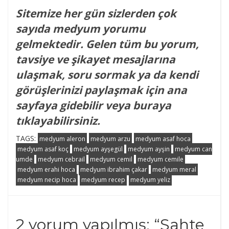
Sitemize her gün sizlerden çok
sayıda medyum yorumu
gelmektedir. Gelen tüm bu yorum,
tavsiye ve şikayet mesajlarına
ulaşmak, soru sormak ya da kendi
görüşlerinizi paylaşmak için ana
sayfaya gidebilir veya buraya
tıklayabilirsiniz.
TAGS:
medyum aleron
medyum arzu
medyum asaf hoca
medyum asaf koç
medyum ayşegül
medyum ayşin
medyum can
umde
medyum cebrail
medyum cemil
medyum cemile
medyum erahi hoca
medyum ibrahim çakar
medyum meral
medyum necip hoca
medyum recep
medyum yeliz
2 yorum yapılmış: “
Sahte