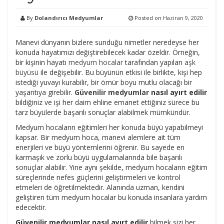
By
Dolandırıcı Medyumlar
Posted on
Haziran 9, 2020
Manevi dünyanın bizlere sunduğu nimetler neredeyse her
konuda hayatımızı değiştirebilecek kadar özeldir. Örneğin,
bir kişinin hayatı
medyum hocalar
tarafından yapılan
aşk
büyüsü
ile değişebilir. Bu büyünün etkisi ile birlikte, kişi hep
istediği yuvayı kurabilir, bir ömür boyu mutlu olacağı bir
yaşantıya girebilir.
Güvenilir medyumlar
nasıl ayırt edilir
bildiğiniz ve işi her daim ehline emanet ettiğiniz sürece bu
tarz büyülerde başarılı sonuçlar alabilmek mümkündür.
Medyum hocaların eğitimleri her konuda büyü yapabilmeyi
kapsar. Bir medyum hoca, manevi alemlere ait tüm
enerjileri ve büyü yöntemlerini öğrenir. Bu sayede en
karmaşık ve zorlu büyü uygulamalarında bile başarılı
sonuçlar alabilir. Yine aynı şekilde, medyum hocaların eğitim
süreçlerinde nefes güçlerini geliştirmeleri ve kontrol
etmeleri de öğretilmektedir. Alanında uzman, kendini
geliştiren tüm medyum hocalar bu konuda insanlara yardım
edecektir.
Güvenilir medyumlar nasıl ayırt edilir
bilmek sizi her