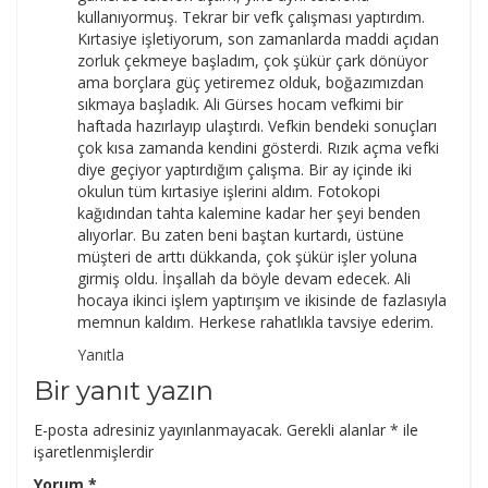
kullanıyormuş. Tekrar bir vefk çalışması yaptırdım.
Kırtasiye işletiyorum, son zamanlarda maddi açıdan
zorluk çekmeye başladım, çok şükür çark dönüyor
ama borçlara güç yetiremez olduk, boğazımızdan
sıkmaya başladık. Ali Gürses hocam vefkimi bir
haftada hazırlayıp ulaştırdı. Vefkin bendeki sonuçları
çok kısa zamanda kendini gösterdi. Rızık açma vefki
diye geçiyor yaptırdığım çalışma. Bir ay içinde iki
okulun tüm kırtasiye işlerini aldım. Fotokopi
kağıdından tahta kalemine kadar her şeyi benden
alıyorlar. Bu zaten beni baştan kurtardı, üstüne
müşteri de arttı dükkanda, çok şükür işler yoluna
girmiş oldu. İnşallah da böyle devam edecek. Ali
hocaya ikinci işlem yaptırışım ve ikisinde de fazlasıyla
memnun kaldım. Herkese rahatlıkla tavsiye ederim.
Yanıtla
Bir yanıt yazın
E-posta adresiniz yayınlanmayacak.
Gerekli alanlar
*
ile
işaretlenmişlerdir
Yorum
*