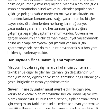
daim doğru medyumla karşılaştırır. Manevi alemlerin gücü
insanlar tarafından bilindikçe ve bu alemler popüler hale
geldikçe pek çok sahte medyum ortaya çıkmaktadır. Bu
dolandırıcılardan korunmanızı sağlayacak olan bu bilgiler
sayesinde, öte alemlerden herhangi bir mağduriyet
yaşamadan yararlanmak, her zaman için istediğiniz
çalışmayı başarıyla yaptırmak mümkündür. Güvenilir ve
gerçek medyumlar
hiçbir zaman mağduriyet yaşatmamak
adına asla yapılamayacak çalışmaları yapılabilir gibi
göstermeyecek, her daim dürüst davranarak sizi boş yere
beklentiye sokmayacaktır.
Her Büyüden Önce Bakım İşlemi Yapılmalıdır
Medyum hocaların çalışmalarda kullandığı yöntemler,
teknikler ve diğer bilgiler her zaman için değişkendir. Bir
medyum hoca, eğitimine ve kendi tercihine bağlı olarak çok
çeşitli bilgilerle çalışma yapabilmektedir.
Güvenilir medyumlar nasıl ayırt edilir
bildiğinizde,
karşınıza çıkacak olan medyumlar her çalışmayı kişiye özel
olarak yapacaktır. Bunun temel sebebi, tıpkı parmak izimiz
gibi enerjimizin farklı olmasıdır. Herkes için aynı yöntemi ve
tekniği kullanan bir medyum hocanın başarılı olma ihtimali