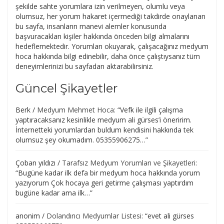
şekilde sahte yorumlara izin verilmeyen, olumlu veya
olumsuz, her yorum hakaret içermediği takdirde onaylanan
bu sayfa, insanların manevi alemler konusunda
başvuracakları kişiler hakkında önceden bilgi almalarını
hedeflemektedir. Yorumları okuyarak, çalışacağınız medyum
hoca hakkında bilgi edinebilir, daha önce çalıştıysanız tüm
deneyimlerinizi bu sayfadan aktarabilirsiniz.
Güncel Şikayetler
Berk
/
Medyum Mehmet Hoca
: “
Vefk ile ilgili çalışma
yaptıracaksanız kesinlikle medyum ali gürses’i öneririm.
İnternetteki yorumlardan buldum kendisini hakkında tek
olumsuz şey okumadım. 05355906275…
”
Çoban yıldızı
/
Tarafsız Medyum Yorumları ve Şikayetleri
:
“
Bugüne kadar ilk defa bir medyum hoca hakkında yorum
yazıyorum Çok hocaya geri getirme çalışması yaptırdım
bugüne kadar ama ilk…
”
anonim
/
Dolandırıcı Medyumlar Listesi
: “
evet ali gürses