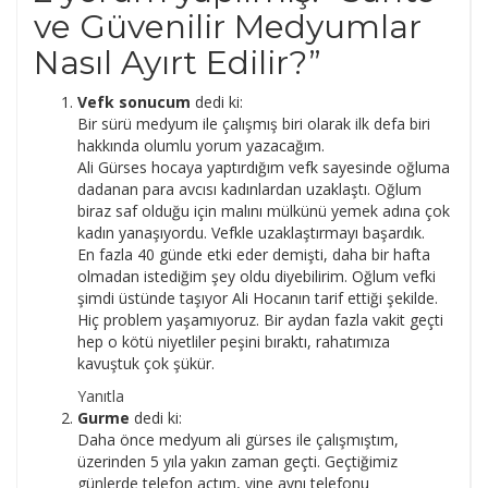
ve Güvenilir Medyumlar
Nasıl Ayırt Edilir?
”
Vefk sonucum
dedi ki:
Bir sürü medyum ile çalışmış biri olarak ilk defa biri
hakkında olumlu yorum yazacağım.
Ali Gürses hocaya yaptırdığım vefk sayesinde oğluma
dadanan para avcısı kadınlardan uzaklaştı. Oğlum
biraz saf olduğu için malını mülkünü yemek adına çok
kadın yanaşıyordu. Vefkle uzaklaştırmayı başardık.
En fazla 40 günde etki eder demişti, daha bir hafta
olmadan istediğim şey oldu diyebilirim. Oğlum vefki
şimdi üstünde taşıyor Ali Hocanın tarif ettiği şekilde.
Hiç problem yaşamıyoruz. Bir aydan fazla vakit geçti
hep o kötü niyetliler peşini bıraktı, rahatımıza
kavuştuk çok şükür.
Yanıtla
Gurme
dedi ki:
Daha önce medyum ali gürses ile çalışmıştım,
üzerinden 5 yıla yakın zaman geçti. Geçtiğimiz
günlerde telefon açtım, yine aynı telefonu