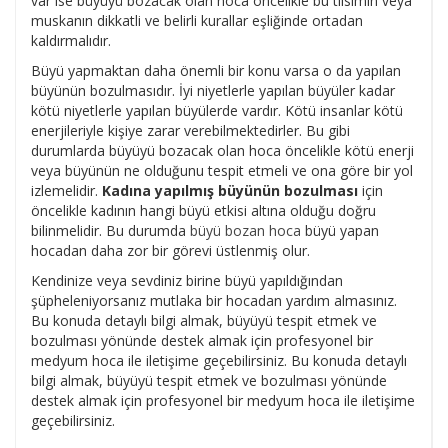
var ise büyüyü bozacak olan hoca öncelikle bu tılsımın veya
muskanın dikkatli ve belirli kurallar eşliğinde ortadan
kaldırmalıdır.
Büyü yapmaktan daha önemli bir konu varsa o da yapılan
büyünün bozulmasıdır. İyi niyetlerle yapılan büyüler kadar
kötü niyetlerle yapılan büyülerde vardır. Kötü insanlar kötü
enerjileriyle kişiye zarar verebilmektedirler. Bu gibi
durumlarda büyüyü bozacak olan hoca öncelikle kötü enerji
veya büyünün ne olduğunu tespit etmeli ve ona göre bir yol
izlemelidir.
Kadına yapılmış büyünün bozulması
için
öncelikle kadının hangi büyü etkisi altına olduğu doğru
bilinmelidir. Bu durumda
büyü bozan hoca
büyü yapan
hocadan daha zor bir görevi üstlenmiş olur.
Kendinize veya sevdiniz birine büyü yapıldığından
şüpheleniyorsanız mutlaka bir hocadan yardım almasınız.
Bu konuda detaylı bilgi almak, büyüyü tespit etmek ve
bozulması yönünde destek almak için profesyonel bir
medyum hoca ile iletişime geçebilirsiniz. Bu konuda detaylı
bilgi almak, büyüyü tespit etmek ve bozulması yönünde
destek almak için profesyonel bir medyum hoca ile iletişime
geçebilirsiniz.