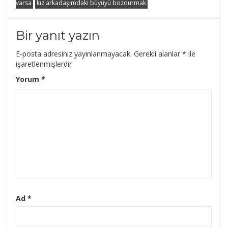
varsa
kız arkadaşımdaki büyüyü bozdurmak
Bir yanıt yazın
E-posta adresiniz yayınlanmayacak.
Gerekli alanlar
*
ile
işaretlenmişlerdir
Yorum
*
Ad
*