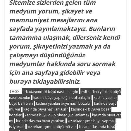
Sitemize sizlerden gelen tüm
medyum yorum, şikayet ve
memnuniyet mesajlarını ana
sayfada yayınlamaktayız. Bunların
tamamına ulaşmak, dilerseniz kendi
yorum, şikayetinizi yazmak ya da
çalışmayı düşündüğünüz
medyumlar hakkında soru sormak
için ana sayfaya gidebilir veya
buraya tıklayabilirsiniz.
TAGS:
arkadaşımdaki büyü nasıl anlaşılır
evli kadına yapılan büyü
nasıl bozulur
kadına büyü yapıldığı nasıl anlaşılır
kadına yapılan
büyü belirtileri
kadına yapılan büyü nasıl bozulur
kadında büyü
mü var
kadında büyü nasıl anlaşılır
kadındaki büyüyü bozan
hocalar
karımda büyü olup olmadığını anlamak
karımda büyü var
mı
kız arkadaşıma büyü yapılmış
kız arkadaşıma büyü yapmak
istiyorum
kız arkadaşımda büyü mü var
kız arkadaşımda büyü