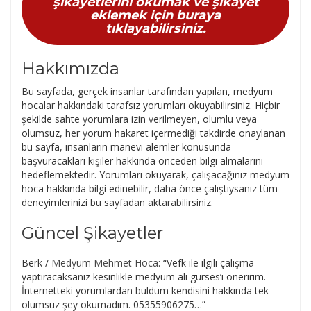
şikayetlerini okumak ve şikayet
eklemek için buraya
tıklayabilirsiniz.
Hakkımızda
Bu sayfada, gerçek insanlar tarafından yapılan, medyum
hocalar hakkındaki tarafsız yorumları okuyabilirsiniz. Hiçbir
şekilde sahte yorumlara izin verilmeyen, olumlu veya
olumsuz, her yorum hakaret içermediği takdirde onaylanan
bu sayfa, insanların manevi alemler konusunda
başvuracakları kişiler hakkında önceden bilgi almalarını
hedeflemektedir. Yorumları okuyarak, çalışacağınız medyum
hoca hakkında bilgi edinebilir, daha önce çalıştıysanız tüm
deneyimlerinizi bu sayfadan aktarabilirsiniz.
Güncel Şikayetler
Berk
/
Medyum Mehmet Hoca
: “
Vefk ile ilgili çalışma
yaptıracaksanız kesinlikle medyum ali gürses’i öneririm.
İnternetteki yorumlardan buldum kendisini hakkında tek
olumsuz şey okumadım. 05355906275…
”