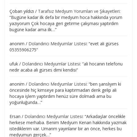
Çoban yıldızı
/
Tarafsız Medyum Yorumları ve Şikayetleri
:
“
Bugüne kadar ilk defa bir medyum hoca hakkında yorum
yazıyorum Çok hocaya geri getirme çalışması yaptırdım
bugüne kadar ama ilk…
”
anonim
/
Dolandırıcı Medyumlar Listesi
: “
evet ali gürses
05355906275
”
ufuk
/
Dolandırıcı Medyumlar Listesi
: “
ali hocanın telefonu
nedir acaba ali gürses dimi kendisi
”
anonim
/
Dolandırıcı Medyumlar Listesi
: “
ben şanslıyım ki
öncesinde hiç kimseye para kaptırmadan denk gelip ali
hocaya işlem yaptırdım henüz süre dolmadı ama bu
yoğunluğunda…
”
Ersan
/
Dolandırıcı Medyumlar Listesi
: “
Arkadaşlar öncelikle
herkese merhaba. Benim Medyum Kenan hakkında yazmak
istediklerim var. Umarım yayınlanır bir an önce, herkes bu
medyumun gerçek…
”