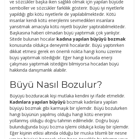
ve sözcükler başka iken sağlıklı olmak için yapılan büyüde
semboller ve sözcükler farklılık gösterir. Büyü iyi niyetlerle
yapıldığı gibi kötü niyetlerle de yapılabilmektedir. Kötü
insanlar kendi kötü enerjilerini sevmedikleri insanlara
yansıtmak amacıyla kötü niyetli büyüler yaptırabilmektedir.
Başkasına haberi olmadan büyü yaptırmak çok yanlıştır.
Sitede bulunan hocalar
kadına yapılan büyüyü bozmak
konusunda oldukça deneyimli hocalardır. Büyü yaptırırken
dikkat etmesi gerek en önemli nokta hangi konu üzerine
büyü yaptırmak istediğidir. Eğer hangi konuda enerji
çalışması yaptırmak istediğini bilmiyorsa hocadan büyü
hakkında danışmanlık alabilir.
Büyü Nasıl Bozulur?
Büyüyü bozduracak kişi mutlaka kendini iyi ifade etmelidir.
Kadınlara yapılan büyüyü
bozmak kadınlara yapılan
büyüyü bozmak gibi karmaşık bir işlemdir. Büyü bozulurken
hangi büyünün yapılmış olduğu hangi kötü enerjinin
yollanmış olduğu doğru tahmin edilmelidir. Doğru büyü
bulunduğunda
büyü bozma
işlemi oldukça kolay bir işlemdir.
Eğer kişinin etkisi altında olduğu bir
muska
tılsımlı bir nesne