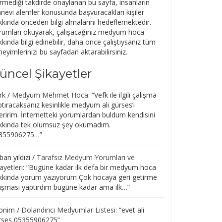
rmediği takdirde onaylanan bu sayfa, insanların
nevi alemler konusunda başvuracakları kişiler
kkında önceden bilgi almalarını hedeflemektedir.
rumları okuyarak, çalışacağınız medyum hoca
kında bilgi edinebilir, daha önce çalıştıysanız tüm
eyimlerinizi bu sayfadan aktarabilirsiniz.
üncel Şikayetler
rk
/
Medyum Mehmet Hoca
: “
Vefk ile ilgili çalışma
tıracaksanız kesinlikle medyum ali gürses’i
eririm. İnternetteki yorumlardan buldum kendisini
kkında tek olumsuz şey okumadım.
355906275…
”
an yıldızı
/
Tarafsız Medyum Yorumları ve
ayetleri
: “
Bugüne kadar ilk defa bir medyum hoca
kkında yorum yazıyorum Çok hocaya geri getirme
lışması yaptırdım bugüne kadar ama ilk…
”
onim
/
Dolandırıcı Medyumlar Listesi
: “
evet ali
rses 05355906275
”