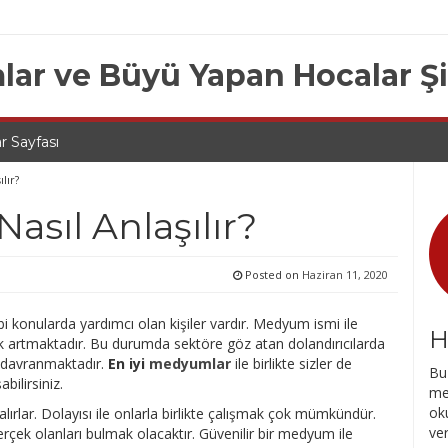
lar ve Büyü Yapan Hocalar Ş
r Sayfası
lır?
asıl Anlaşılır?
Posted on
Haziran 11, 2020
bi konularda yardımcı olan kişiler vardır. Medyum ismi ile
H
erek artmaktadır. Bu durumda sektöre göz atan dolandırıcılarda
i davranmaktadır.
En iyi
medyumlar
ile birlikte sizler de
Bu 
bilirsiniz.
me
oku
lırlar. Dolayısı ile onlarla birlikte çalışmak çok mümkündür.
ve
ek olanları bulmak olacaktır. Güvenilir bir medyum ile