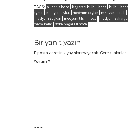
TAGS:
ali deniz hoca
bağarası bülbül hoca
bülbül hoc
aygün
medyum aykut
medyum ceylan
medyum dinah
medyum soykan
medyum tılsım hoca
medyum zaharya
medyumlar
söke bağarası hoca
Bir yanıt yazın
E-posta adresiniz yayınlanmayacak.
Gerekli alanlar
Yorum
*