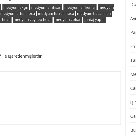
Do
a
medyum akçın
medyum ali ihsan
medyum ali kemal
medyum
medyum erten hoca
medyum ferruh hoca
medyum hasan han
Ay
s hoca
medyum zeynep hoca
medyum zohar
şantaj yapan
Pa
En 
*
ile işaretlenmişlerdir
Ta
Me
Ca
İşi
Ga
Bü