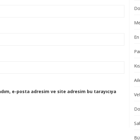
Do
Me
En 
Pa
Kı
Ail
adım, e-posta adresim ve site adresim bu tarayıcıya
Vef
Dol
Sa
Bü