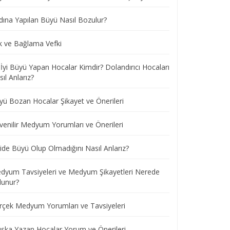
dına Yapılan Büyü Nasıl Bozulur?
k ve Bağlama Vefki
 İyi Büyü Yapan Hocalar Kimdir? Dolandırıcı Hocaları
ıl Anlarız?
yü Bozan Hocalar Şikayet ve Önerileri
venilir Medyum Yorumları ve Önerileri
ide Büyü Olup Olmadığını Nasıl Anlarız?
dyum Tavsiyeleri ve Medyum Şikayetleri Nerede
lunur?
rçek Medyum Yorumları ve Tavsiyeleri
ska Yazan Hocalar Yorum ve Önerileri