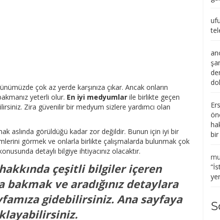
uf
tel
an
şa
de
do
günümüzde çok az yerde karşınıza çıkar. Ancak onların
 bakmanız yeterli olur.
En iyi medyumlar
ile birlikte geçen
Er
lirsiniz. Zira güvenilir bir medyum sizlere yardımcı olan
ön
ha
 aslında görüldüğü kadar zor değildir. Bunun için iyi bir
bi
imlerini görmek ve onlarla birlikte çalışmalarda bulunmak çok
konusunda detaylı bilgiye ihtiyacınız olacaktır.
mu
kkında çeşitli bilgiler içeren
“
İs
ye
a bakmak ve aradığınız detaylara
famıza gidebilirsiniz. Ana sayfaya
S
layabilirsiniz.