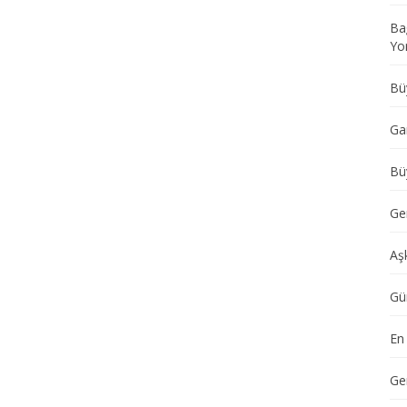
Ba
Yo
Büy
Ga
Büy
Ger
Aş
Gü
En
Ge