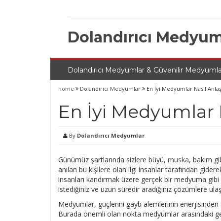
Skip
to
content
Dolandırıcı Medyum
Dolandırıcı Medyumlar & Güvenilir Medyumla
home
Dolandırıcı Medyumlar
En İyi Medyumlar Nasıl Anlaşı
En İyi Medyumlar N
By
Dolandırıcı Medyumlar
Günümüz şartlarında sizlere büyü,
muska
, bakım gi
anılan bu kişilere olan ilgi insanlar tarafından gid
insanları kandırmak üzere gerçek bir medyuma gib
istediğiniz ve uzun süredir aradığınız çözümlere ulaşa
Medyumlar, güçlerini gayb alemlerinin enerjisinden a
Burada önemli olan nokta medyumlar arasındaki gerç