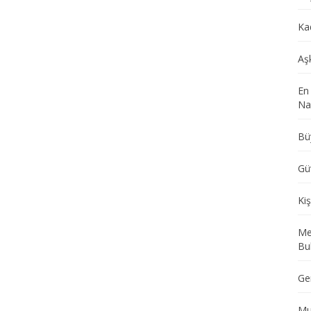
Ka
Aş
En
Nas
Bü
Gü
Kiş
Me
Bu
Ge
Mu