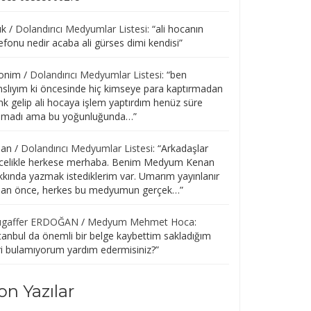
uk
/
Dolandırıcı Medyumlar Listesi
: “
ali hocanın
efonu nedir acaba ali gürses dimi kendisi
”
onim
/
Dolandırıcı Medyumlar Listesi
: “
ben
nslıyım ki öncesinde hiç kimseye para kaptırmadan
nk gelip ali hocaya işlem yaptırdım henüz süre
lmadı ama bu yoğunluğunda…
”
san
/
Dolandırıcı Medyumlar Listesi
: “
Arkadaşlar
celikle herkese merhaba. Benim Medyum Kenan
kkında yazmak istediklerim var. Umarım yayınlanır
r an önce, herkes bu medyumun gerçek…
”
gaffer ERDOĞAN
/
Medyum Mehmet Hoca
:
tanbul da önemli bir belge kaybettim sakladığım
ri bulamıyorum yardım edermisiniz?
”
on Yazılar