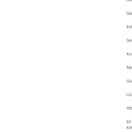
Ga
Evl
Ge
Ko
Me
Gü
Uz
Yı
En
Ki