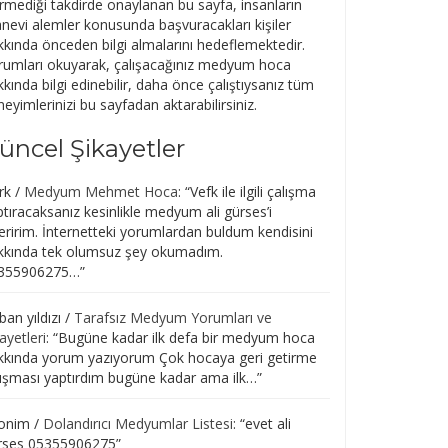
rmediği takdirde onaylanan bu sayfa, insanların
nevi alemler konusunda başvuracakları kişiler
kkında önceden bilgi almalarını hedeflemektedir.
rumları okuyarak, çalışacağınız medyum hoca
kında bilgi edinebilir, daha önce çalıştıysanız tüm
eyimlerinizi bu sayfadan aktarabilirsiniz.
üncel Şikayetler
rk
/
Medyum Mehmet Hoca
: “
Vefk ile ilgili çalışma
tıracaksanız kesinlikle medyum ali gürses’i
eririm. İnternetteki yorumlardan buldum kendisini
kkında tek olumsuz şey okumadım.
355906275…
”
an yıldızı
/
Tarafsız Medyum Yorumları ve
ayetleri
: “
Bugüne kadar ilk defa bir medyum hoca
kkında yorum yazıyorum Çok hocaya geri getirme
lışması yaptırdım bugüne kadar ama ilk…
”
onim
/
Dolandırıcı Medyumlar Listesi
: “
evet ali
rses 05355906275
”