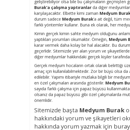
geliştirebiliyor olsa bile bu çalışmaların geçmişten 
Burak’a çalışma yaptıranlar
da diğer medyumlara
karşılaşacaktır. Elbette kimi zaman
Medyum Burak 
durum sadece
Medyum Burak
’a ait değil, tüm
me
farklı yöntemler kullanır. Buna ek olarak, her medyum
Kimin gerçek kimin sahte medyum olduğunu anlaman
yaptıkları yorumları okumaktır. Örneğin,
Medyum Bu
karar vermek daha kolay bir hal alacaktır. Bu dur
geçerlidir. Sitemizde yer alan yorum ve şikayetler
diğer medyumlar hakkındaki gerçek kişiler tarafından
Gerçek medyum hocaların ortak olarak belirttiği üz
amaç için kullanılabilmektedir. Zor bir büyü olsa d
edilebilir. Yapımı itibariyle mutlaka bilgili bir m
en özel çalışmaları arasında gösterilir.
Medyum Bu
sayıda farklı çalışma için papaz büyüsü kullanmakt
olsanız da papaz büyüsü gibi özel çalışmalarda mutla
önemlidir.
Sitemizde başta
Medyum Burak
o
hakkındaki yorum ve şikayetleri ok
hakkında yorum yazmak için buraya 