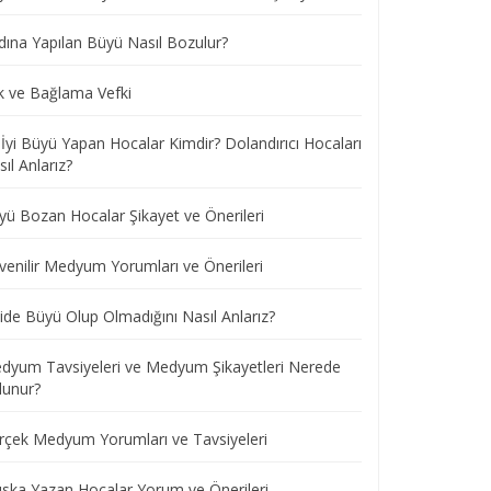
dına Yapılan Büyü Nasıl Bozulur?
k ve Bağlama Vefki
 İyi Büyü Yapan Hocalar Kimdir? Dolandırıcı Hocaları
ıl Anlarız?
yü Bozan Hocalar Şikayet ve Önerileri
venilir Medyum Yorumları ve Önerileri
ide Büyü Olup Olmadığını Nasıl Anlarız?
dyum Tavsiyeleri ve Medyum Şikayetleri Nerede
lunur?
rçek Medyum Yorumları ve Tavsiyeleri
ska Yazan Hocalar Yorum ve Önerileri