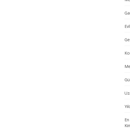
Ga
Evl
Ge
Ko
Me
Gü
Uz
Yı
En
Ki