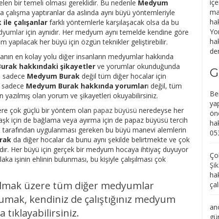
içe
gelen bir temeli olması gereklidir. Bu nedenle
Medyum
ma
 çalışma yaptıranlar da aslında aynı büyü yöntemleriyle
ha
ile çalışanlar
farklı yöntemlerle karşılaşacak olsa da bu
Yo
dyumlar
için aynıdır. Her medyum aynı temelde kendine göre
hak
 yapılacak her büyü için özgün teknikler geliştirebilir.
den
ın en kolay yolu diğer insanların medyumlar hakkında
rak hakkındaki şikayetler
ve yorumlar okunduğunda
G
um sadece
Medyum Burak
değil tüm diğer hocalar için
de sadece
Medyum Burak hakkında yorumlar
ı değil, tüm
Be
 yazılmış olan yorum ve şikayetleri okuyabilirsiniz.
yap
ere çok güçlü bir yöntem olan
papaz büyüsü
neredeyse her
ön
a aşk için de bağlama veya ayırma için de papaz büyüsü tercih
ha
edyum tarafından uygulanması gereken bu büyü manevi alemlerin
05
rak
da diğer hocalar da bunu aynı şekilde belirtmekte ve çok
adır. Her büyü için gerçek bir medyum hocaya ihtiyaç duyuyor
Çob
ka işinin ehlinin bulunması, bu kişiyle çalışılması çok
Şik
ha
lmak üzere tüm diğer medyumlar
ça
umak, kendiniz de çalıştığınız medyum
an
tıklayabilirsiniz.
gü