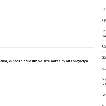
Ka
Aş
En
Nas
Bü
Gü
adım, e-posta adresim ve site adresim bu tarayıcıya
Kiş
Me
Bu
Ge
Mu