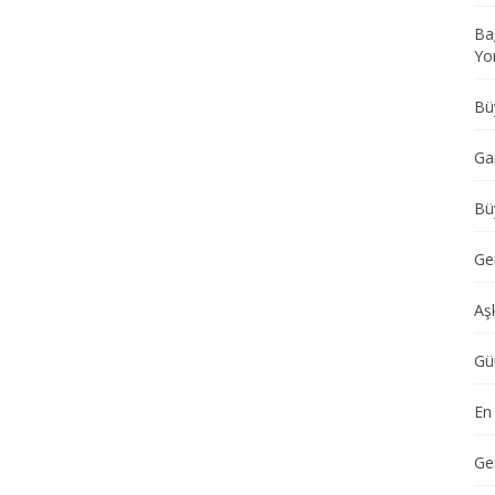
Ba
Yo
Büy
Ga
Büy
Ger
Aş
Gü
En
Ge