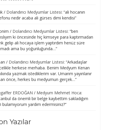
uk
/
Dolandırıcı Medyumlar Listesi
: “
ali hocanın
efonu nedir acaba ali gürses dimi kendisi
”
onim
/
Dolandırıcı Medyumlar Listesi
: “
ben
nslıyım ki öncesinde hiç kimseye para kaptırmadan
nk gelip ali hocaya işlem yaptırdım henüz süre
lmadı ama bu yoğunluğunda…
”
san
/
Dolandırıcı Medyumlar Listesi
: “
Arkadaşlar
celikle herkese merhaba. Benim Medyum Kenan
kkında yazmak istediklerim var. Umarım yayınlanır
r an önce, herkes bu medyumun gerçek…
”
gaffer ERDOĞAN
/
Medyum Mehmet Hoca
:
tanbul da önemli bir belge kaybettim sakladığım
ri bulamıyorum yardım edermisiniz?
”
on Yazılar