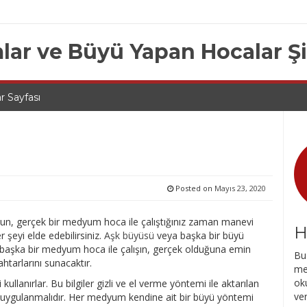
lar ve Büyü Yapan Hocalar Ş
r Sayfası
Posted on
Mayıs 23, 2020
lun, gerçek bir medyum hoca ile çalıştığınız zaman manevi
H
 şeyi elde edebilirsiniz.
Aşk büyüsü
veya başka bir büyü
 başka bir medyum hoca ile çalışın, gerçek olduğuna emin
Bu 
htarlarını sunacaktır.
me
oku
llanırlar. Bu bilgiler gizli ve el verme yöntemi ile aktarılan
ve
an uygulanmalıdır. Her medyum kendine ait bir büyü yöntemi