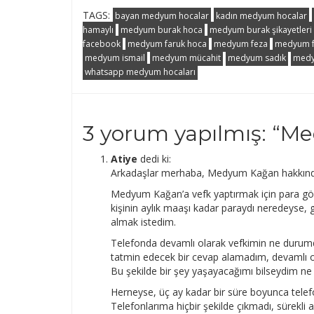
TAGS:
bayan medyum hocalar
kadın medyum hocalar
hamaylı
medyum burak hoca
medyum burak şikayetleri
facebook
medyum faruk hoca
medyum feza
medyum f
medyum ismail
medyum mücahit
medyum sadık
medy
whatsapp medyum hocaları
3 yorum yapılmış: “
Me
Atiye
dedi ki:
Arkadaşlar merhaba, Medyum Kağan hakkınd
Medyum Kağan’a vefk yaptırmak için para gön
kişinin aylık maaşı kadar paraydı neredeyse, g
almak istedim.
Telefonda devamlı olarak vefkimin ne durumd
tatmin edecek bir cevap alamadım, devamlı ol
Bu şekilde bir şey yaşayacağımı bilseydim ne 
Herneyse, üç ay kadar bir süre boyunca tel
Telefonlarıma hiçbir şekilde çıkmadı, sürekli as