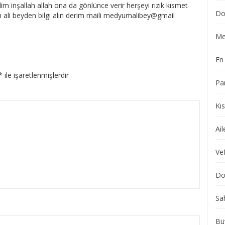
dim inşallah allah ona da gönlünce verir herşeyi rızık kısmet
Do
n ali beyden bilgi alın derim maili medyumalibey@gmail
Me
En 
*
ile işaretlenmişlerdir
Pa
Kı
Ail
Vef
Dol
Sa
Bü