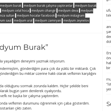
medyum burak
medyum burak çalışma yaptıranlar
medyum burak
uf
medyum celal hoca
medyum cihangir
medyum deva
medyum
tel
eza sultan
medyum hocalar facebook
medyum instagram
um saul
medyum ural
medyum zamiryan
medyum zeynelov
an
şa
de
do
dyum Burak
”
Er
ön
a yaşadığım deneyimi yazmak istiyorum.
ha
bi
dermiştim, gönderdiğim para çok da yüklü bir miktardı. Çok
önderdiğim bu miktar üzerine haklı olarak vefkimin karşılığını
mu
“
İs
a olduğunu sormak zorunda kaldım. Hiçbir şekilde beni
ye
arak bugün yarın denilerek oyalıyordu.
vefk ne başka bir çalışma yaptırırdım.
S
efonda vefkimin durumunu öğrenmek için çaba gösterdim.
istanları çıktı zaten.