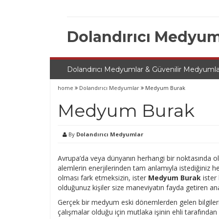
Skip
to
content
Dolandırıcı Medyum
Dolandırıcı Medyumlar & Güvenilir Medyumla
home
Dolandırıcı Medyumlar
Medyum Burak
Medyum Burak
By
Dolandırıcı Medyumlar
Avrupa’da veya dünyanın herhangi bir noktasında o
alemlerin enerjilerinden tam anlamıyla istediğiniz her
olması fark etmeksizin, ister
Medyum Burak
ister
olduğunuz kişiler size maneviyatın fayda getiren ana
Gerçek bir medyum eski dönemlerden gelen bilgileri ku
çalışmalar olduğu için mutlaka işinin ehli tarafınd