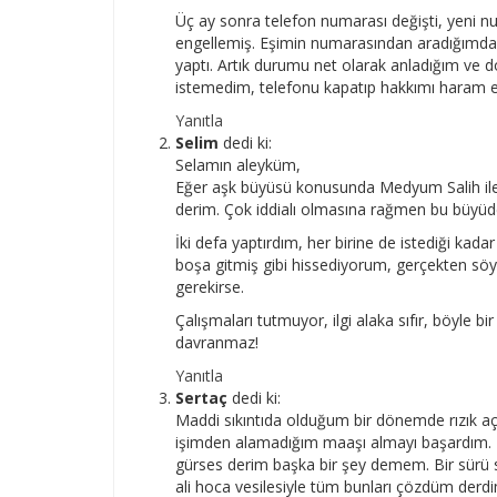
Üç ay sonra telefon numarası değişti, yeni
engellemiş. Eşimin numarasından aradığımda
yaptı. Artık durumu net olarak anladığım ve d
istemedim, telefonu kapatıp hakkımı haram 
Yanıtla
Selim
dedi ki:
Selamın aleyküm,
Eğer aşk büyüsü konusunda Medyum Salih ile
derim. Çok iddialı olmasına rağmen bu büyüde
İki defa yaptırdım, her birine de istediği k
boşa gitmiş gibi hissediyorum, gerçekten söy
gerekirse.
Çalışmaları tutmuyor, ilgi alaka sıfır, böyle 
davranmaz!
Yanıtla
Sertaç
dedi ki:
Maddi sıkıntıda olduğum bir dönemde rızık a
işimden alamadığım maaşı almayı başardım. B
gürses derim başka bir şey demem. Bir sürü
ali hoca vesilesiyle tüm bunları çözdüm derdi