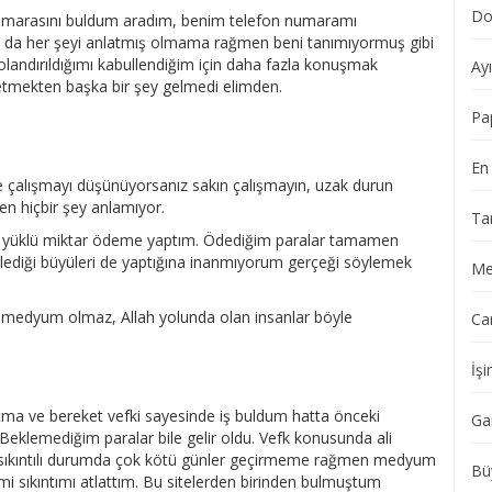
Do
 numarasını buldum aradım, benim telefon numaramı
 da her şeyi anlatmış olmama rağmen beni tanımıyormuş gibi
olandırıldığımı kabullendiğim için daha fazla konuşmak
Ay
etmekten başka bir şey gelmedi elimden.
Pa
En 
 çalışmayı düşünüyorsanız sakın çalışmayın, uzak durun
n hiçbir şey anlamıyor.
Ta
adar yüklü miktar ödeme yaptım. Ödediğim paralar tamamen
lediği büyüleri de yaptığına inanmıyorum gerçeği söylemek
Me
bir medyum olmaz, Allah yolunda olan insanlar böyle
Ca
İşi
çma ve bereket vefki sayesinde iş buldum hatta önceki
Ga
eklemediğim paralar bile gelir oldu. Vefk konusunda ali
 sıkıntılı durumda çok kötü günler geçirmeme rağmen medyum
Bü
mi sıkıntımı atlattım. Bu sitelerden birinden bulmuştum