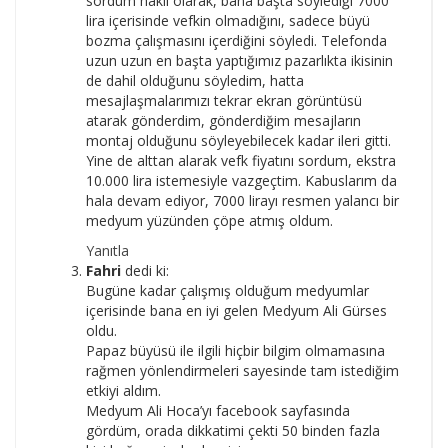
sordum haklı olarak, bana başta söylediği 7000
lira içerisinde vefkin olmadığını, sadece büyü
bozma çalışmasını içerdiğini söyledi. Telefonda
uzun uzun en başta yaptığımız pazarlıkta ikisinin
de dahil olduğunu söyledim, hatta
mesajlaşmalarımızı tekrar ekran görüntüsü
atarak gönderdim, gönderdiğim mesajların
montaj olduğunu söyleyebilecek kadar ileri gitti.
Yine de alttan alarak vefk fiyatını sordum, ekstra
10.000 lira istemesiyle vazgeçtim. Kabuslarım da
hala devam ediyor, 7000 lirayı resmen yalancı bir
medyum yüzünden çöpe atmış oldum.
Yanıtla
Fahri
dedi ki:
Bugüne kadar çalışmış olduğum medyumlar
içerisinde bana en iyi gelen Medyum Ali Gürses
oldu.
Papaz büyüsü ile ilgili hiçbir bilgim olmamasına
rağmen yönlendirmeleri sayesinde tam istediğim
etkiyi aldım.
Medyum Ali Hoca’yı facebook sayfasında
gördüm, orada dikkatimi çekti 50 binden fazla