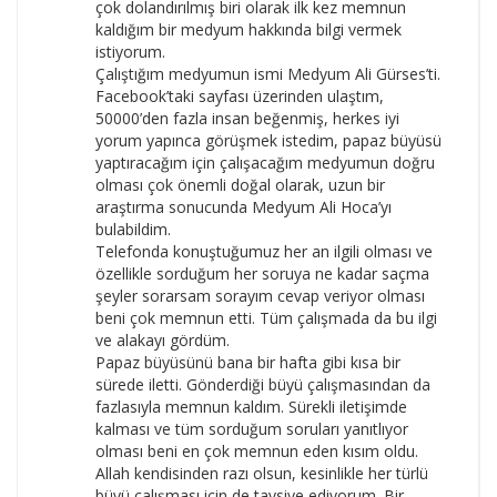
çok dolandırılmış biri olarak ilk kez memnun
kaldığım bir medyum hakkında bilgi vermek
istiyorum.
Çalıştığım medyumun ismi Medyum Ali Gürses’ti.
Facebook’taki sayfası üzerinden ulaştım,
50000’den fazla insan beğenmiş, herkes iyi
yorum yapınca görüşmek istedim, papaz büyüsü
yaptıracağım için çalışacağım medyumun doğru
olması çok önemli doğal olarak, uzun bir
araştırma sonucunda Medyum Ali Hoca’yı
bulabildim.
Telefonda konuştuğumuz her an ilgili olması ve
özellikle sorduğum her soruya ne kadar saçma
şeyler sorarsam sorayım cevap veriyor olması
beni çok memnun etti. Tüm çalışmada da bu ilgi
ve alakayı gördüm.
Papaz büyüsünü bana bir hafta gibi kısa bir
sürede iletti. Gönderdiği büyü çalışmasından da
fazlasıyla memnun kaldım. Sürekli iletişimde
kalması ve tüm sorduğum soruları yanıtlıyor
olması beni en çok memnun eden kısım oldu.
Allah kendisinden razı olsun, kesinlikle her türlü
büyü çalışması için de tavsiye ediyorum. Bir