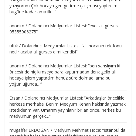
yazıyorum Çok hocaya geri getirme çalışması yaptırdım
bugüne kadar ama ilk…
”
anonim
/
Dolandırıcı Medyumlar Listesi
: “
evet ali gürses
05355906275
”
ufuk
/
Dolandırıcı Medyumlar Listesi
: “
ali hocanın telefonu
nedir acaba ali gürses dimi kendisi
”
anonim
/
Dolandırıcı Medyumlar Listesi
: “
ben şanslıyım ki
öncesinde hiç kimseye para kaptırmadan denk gelip ali
hocaya işlem yaptırdım henüz süre dolmadı ama bu
yoğunluğunda…
”
Ersan
/
Dolandırıcı Medyumlar Listesi
: “
Arkadaşlar öncelikle
herkese merhaba. Benim Medyum Kenan hakkında yazmak
istediklerim var. Umarım yayınlanır bir an önce, herkes bu
medyumun gerçek…
”
mugaffer ERDOĞAN
/
Medyum Mehmet Hoca
: “
İstanbul da