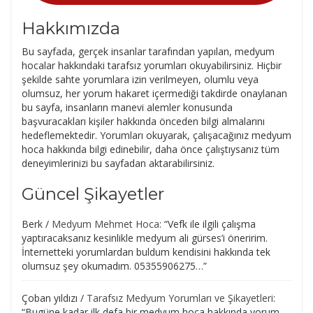
Hakkımızda
Bu sayfada, gerçek insanlar tarafından yapılan, medyum
hocalar hakkındaki tarafsız yorumları okuyabilirsiniz. Hiçbir
şekilde sahte yorumlara izin verilmeyen, olumlu veya
olumsuz, her yorum hakaret içermediği takdirde onaylanan
bu sayfa, insanların manevi alemler konusunda
başvuracakları kişiler hakkında önceden bilgi almalarını
hedeflemektedir. Yorumları okuyarak, çalışacağınız medyum
hoca hakkında bilgi edinebilir, daha önce çalıştıysanız tüm
deneyimlerinizi bu sayfadan aktarabilirsiniz.
Güncel Şikayetler
Berk
/
Medyum Mehmet Hoca
: “
Vefk ile ilgili çalışma
yaptıracaksanız kesinlikle medyum ali gürses’i öneririm.
İnternetteki yorumlardan buldum kendisini hakkında tek
olumsuz şey okumadım. 05355906275…
”
Çoban yıldızı
/
Tarafsız Medyum Yorumları ve Şikayetleri
:
“
Bugüne kadar ilk defa bir medyum hoca hakkında yorum