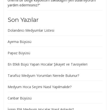
önemli bir belge kaybettim sakladığım yeri bulamıyorum
yardım edermisiniz?
”
Son Yazılar
Dolandırıcı Medyumlar Listesi
Ayırma Büyüsü
Papaz Büyüsü
En Etkili Büyü Yapan Hocalar Şikayet ve Tavsiyeleri
Tarafsız Medyum Yorumları Nerede Bulunur?
Medyum Hoca Seçimi Nasıl Yapılmalıdır?
Canbar Büyüsü
İşinin Ehli Medyum Hocalar Nasıl Anlaşılır?