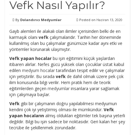
Vefk Nasıl Yapılır?
By
Dolandırıcı Medyumlar
Posted on
Haziran 13, 2020
Gayb alemleri ile alakalı olan ilimler içerisinden belki de en
karmaşık olanı
vefk
çalışmalarıdır. Tarihin her döneminde
kullanılmış olan bu çalışmalar günümüze kadar aynı etki ve
yöntemler korunarak ulaşmıştır.
Vefk yapan hocalar
bu işin eğitimini küçük yaşlardan
itibaren alırlar. Nefes gücü yüksek olan çocuklar üstat kabul
edilen
medyum hocalar
tarafından tespit edilir ve çalışmalar
için yetiştirilir. Bu sırada
vefk
de dahil olmak üzere pek çok
ilim konusunda bilgi verilir. Hem pratik hem de teorik
eğitimlerden geçen
medyumlar
insanlara yarar sağlamak
için çalışmaya başlar.
Vefk
gibi bir çalışmanın doğru yapılabilmesi medyumun
kendini çok iyi yetiştirmiş olması ile mümkündür.
Vefk
yapan hocaların
almış oldukları eğitimler tek başına yeterli
değildir. Bilgi bu işin sadece bir noktasıdır. Geri kalan her şey
tecrübe ile şekillenmek zorundadır.