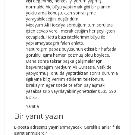
kişi beğenmiş, herkes iyi yorum yapmış,
normalde hiç büyü yaptırmak gibi bir planım
yoktu ama konuştuktan sonra işime
yarayabileceğini düşündüm.
Medyum Ali Hoca’ya sorduğum tüm sorulara
içten cevap verdi, merak ettiğim her şeyi içten
cevapladı. Hatta bazı isteklerimin büyü ile
yapılamayacağını falan anlattı.
Yaptırdığım papaz büyüsünün etkisi bir haftada
görüldü. İşimi hemen çözmüş oldu böylece.
Daha sonra tekrar başka çalışmalar için
başvuracağım Medyum Ali Gürses’e. Vefk de
yapıyormuş, onu da yaptırdıktan sonra durumla
ilgili yine bilgi veririm etkilerini telefonunu
bırakayım eğer sitede telefon paylaşmak
yasaksa silip yayınlayabilir yöneticiler 0535 590
62 75
Yanıtla
Bir yanıt yazın
E-posta adresiniz yayınlanmayacak.
Gerekli alanlar
*
ile
işaretlenmişlerdir