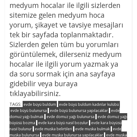
medyum hocalar ile ilgili sizlerden
sitemize gelen medyum hoca
yorum, şikayet ve tavsiye mesajları
tek bir sayfada toplanmaktadır.
Sizlerden gelen tüm bu yorumları
görüntülemek, dilerseniz medyum
hocalar ile ilgili yorum yazmak ya
da soru sormak için ana sayfaya
gidebilir veya buraya
tıklayabilirsiniz.
TAGS:
evde büyü buldum
evde büyü buldum kadınlar kulübü
evde büyü bulunursa
evde büyü bulunursa yapılacaklar
evde
domuz yağı bulmak
evde domuz yağı bulunursa
evde domuz yağı
büyüsü bozma
evde kara büyü nasıl bozulur
evde kara büyüsü
nasıl bulunur
evde muska belirtileri
evde muska bulmak
evde
muska bulunursa
evde muska bulunursa yapılacaklar
evde muska