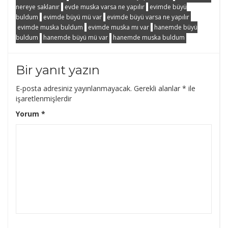
nereye saklanır
evde muska varsa ne yapılır
evimde büyü
buldum
evimde büyü mü var
evimde büyü varsa ne yapılır
evimde muska buldum
evimde muska mı var
hanemde büyü
buldum
hanemde büyü mü var
hanemde muska buldum
Bir yanıt yazın
E-posta adresiniz yayınlanmayacak.
Gerekli alanlar
*
ile
işaretlenmişlerdir
Yorum
*