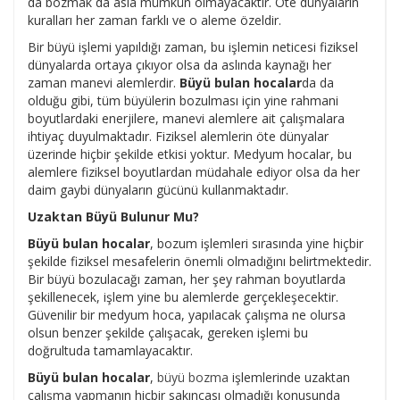
da bozmak da asla mümkün olmayacaktır. Öte dünyaların
kuralları her zaman farklı ve o aleme özeldir.
Bir büyü işlemi yapıldığı zaman, bu işlemin neticesi fiziksel
dünyalarda ortaya çıkıyor olsa da aslında kaynağı her
zaman manevi alemlerdir.
Büyü bulan hocalar
da da
olduğu gibi, tüm büyülerin bozulması için yine rahmani
boyutlardaki enerjilere, manevi alemlere ait çalışmalara
ihtiyaç duyulmaktadır. Fiziksel alemlerin öte dünyalar
üzerinde hiçbir şekilde etkisi yoktur. Medyum hocalar, bu
alemlere fiziksel boyutlardan müdahale ediyor olsa da her
daim gaybi dünyaların gücünü kullanmaktadır.
Uzaktan Büyü Bulunur Mu?
Büyü bulan hocalar
, bozum işlemleri sırasında yine hiçbir
şekilde fiziksel mesafelerin önemli olmadığını belirtmektedir.
Bir büyü bozulacağı zaman, her şey rahman boyutlarda
şekillenecek, işlem yine bu alemlerde gerçekleşecektir.
Güvenilir bir medyum hoca, yapılacak çalışma ne olursa
olsun benzer şekilde çalışacak, gereken işlemi bu
doğrultuda tamamlayacaktır.
Büyü bulan hocalar
,
büyü bozma
işlemlerinde uzaktan
çalışma yapmanın hiçbir sakıncası olmadığı konusunda