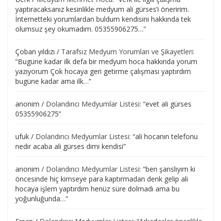
yaptıracaksanız kesinlikle medyum ali gürses’i öneririm.
İnternetteki yorumlardan buldum kendisini hakkında tek
olumsuz şey okumadım. 05355906275…
”
Çoban yıldızı
/
Tarafsız Medyum Yorumları ve Şikayetleri
:
“
Bugüne kadar ilk defa bir medyum hoca hakkında yorum
yazıyorum Çok hocaya geri getirme çalışması yaptırdım
bugüne kadar ama ilk…
”
anonim
/
Dolandırıcı Medyumlar Listesi
: “
evet ali gürses
05355906275
”
ufuk
/
Dolandırıcı Medyumlar Listesi
: “
ali hocanın telefonu
nedir acaba ali gürses dimi kendisi
”
anonim
/
Dolandırıcı Medyumlar Listesi
: “
ben şanslıyım ki
öncesinde hiç kimseye para kaptırmadan denk gelip ali
hocaya işlem yaptırdım henüz süre dolmadı ama bu
yoğunluğunda…
”