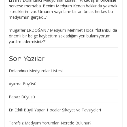
Ersan
/
Dolandırıcı Medyumlar Listesi
: “
Arkadaşlar öncelikle
herkese merhaba. Benim Medyum Kenan hakkında yazmak
istediklerim var. Umarım yayınlanır bir an önce, herkes bu
medyumun gerçek…
”
mugaffer ERDOĞAN
/
Medyum Mehmet Hoca
: “
İstanbul da
önemli bir belge kaybettim sakladığım yeri bulamıyorum
yardım edermisiniz?
”
Son Yazılar
Dolandırıcı Medyumlar Listesi
Ayırma Büyüsü
Papaz Büyüsü
En Etkili Büyü Yapan Hocalar Şikayet ve Tavsiyeleri
Tarafsız Medyum Yorumları Nerede Bulunur?