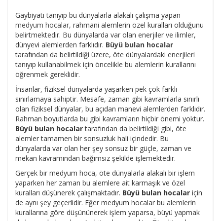
Gaybiyatı tanıyıp bu dünyalarla alakalı çalışma yapan
medyum hocalar
, rahmani alemlerin özel kuralları olduğunu
belirtmektedir. Bu dünyalarda var olan enerjiler ve ilimler,
dünyevi alemlerden farklıdır.
Büyü bulan hocalar
tarafından da belirtildiği üzere, öte dünyalardaki enerjileri
tanıyıp kullanabilmek için öncelikle bu alemlerin kurallarını
öğrenmek gereklidir.
İnsanlar, fiziksel dünyalarda yaşarken pek çok farklı
sınırlamaya sahiptir. Mesafe, zaman gibi kavramlarla sınırlı
olan fiziksel dünyalar, bu açıdan manevi alemlerden farklıdır.
Rahman boyutlarda bu gibi kavramların hiçbir önemi yoktur.
Büyü bulan hocalar
tarafından da belirtildiği gibi, öte
alemler tamamen bir sonsuzluk hali içindedir. Bu
dünyalarda var olan her şey sonsuz bir güçle, zaman ve
mekan kavramından bağımsız şekilde işlemektedir.
Gerçek bir medyum hoca, öte dünyalarla alakalı bir işlem
yaparken her zaman bu alemlere ait karmaşık ve özel
kuralları düşünerek çalışmaktadır.
Büyü bulan hocalar
için
de aynı şey geçerlidir. Eğer medyum hocalar bu alemlerin
kurallarına göre düşününerek işlem yaparsa, büyü yapmak