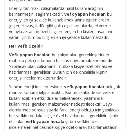
Enerjiyi tanımak, çalışmalarda nasıl kullanılacağının
belirlenmesini sağlamaktadır.
Vefk yapan hocalar
, bu
enerjiyi en iyi şekilde kullanabilmek adına eğitimlerden
geçer. Havas, ledün gibi çok çeşitli konularda, el verme
yoluyla aktarılan özel bilgilere erişen bu kişiler, insanların
yararı için tüm bu bilgileri en iyi şekilde kullanmaktadır.
Her Vefk Özeldir
Vefk yapan hocalar
, bu çalışmaları gerçekleştirirken
mutlaka pek çok konuda hassas davranmak zorundadır.
Yapılacak olan çalışmanın mutlaka kişiye özel olması ve
hazırlanması gereklidir. Bunun için de öncelikle kişinin
enerjisi incelenmek zorundadır.
Yapılan enerji incelemesinde,
vefk yapan hocalar
pek çok
manevi konuda bilgi alacaktır. Bunun akabinde ise vefkte
kullanılacak en etkili dualar belirlenecek, yazımında
kullanılması gereken malzemeler netleştirilecektir. Gayb
alemlerinde sonsuz sayıda farklı enerji olduğu için yapılacak
her vefkin mutlaka kişiye özel hazırlanması gereklidir. İşinin
ehli olan
vefk yapan hocalar
, tüm vefkleri özel
incelemeleri neticesinde kişiye özel olarak hazırlamaktadır.