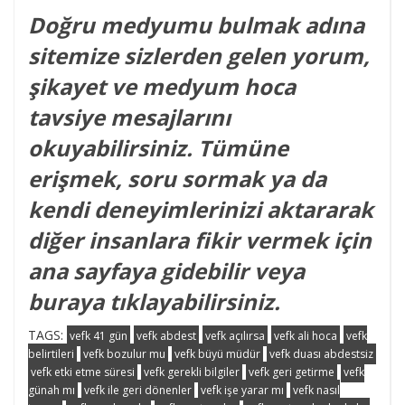
Doğru medyumu bulmak adına
sitemize sizlerden gelen yorum,
şikayet ve medyum hoca
tavsiye mesajlarını
okuyabilirsiniz. Tümüne
erişmek, soru sormak ya da
kendi deneyimlerinizi aktararak
diğer insanlara fikir vermek için
ana sayfaya gidebilir veya
buraya tıklayabilirsiniz.
TAGS:
vefk 41 gün
vefk abdest
vefk açılırsa
vefk ali hoca
vefk
belirtileri
vefk bozulur mu
vefk büyü müdür
vefk duası abdestsiz
vefk etki etme süresi
vefk gerekli bilgiler
vefk geri getirme
vefk
günah mı
vefk ile geri dönenler
vefk işe yarar mı
vefk nasıl