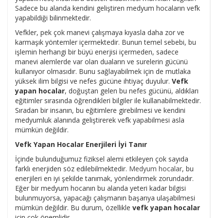
Sadece bu alanda kendini geliştiren medyum hocaların vefk
yapabildiği bilinmektedir.
Vefkler, pek çok manevi çalışmaya kıyasla daha zor ve
karmaşık yöntemler içermektedir. Bunun temel sebebi, bu
işlemin herhangi bir büyü enerjisi içermeden, sadece
manevi alemlerde var olan duaların ve surelerin gücünü
kullanıyor olmasıdır. Bunu sağlayabilmek için de mutlaka
yüksek ilim bilgisi ve nefes gücüne ihtiyaç duyulur.
Vefk
yapan hocalar
, doğuştan gelen bu nefes gücünü, aldıkları
eğitimler sırasında öğrendikleri bilgiler ile kullanabilmektedir.
Sıradan bir insanın, bu eğitimlere girebilmesi ve kendini
medyumluk alanında geliştirerek vefk yapabilmesi asla
mümkün değildir.
Vefk Yapan Hocalar Enerjileri İyi Tanır
İçinde bulunduğumuz fiziksel alemi etkileyen çok sayıda
farklı enerjiden söz edilebilmektedir.
Medyum hocalar
, bu
enerjileri en iyi şekilde tanımak, yönlendirmek zorundadır.
Eğer bir medyum hocanın bu alanda yeteri kadar bilgisi
bulunmuyorsa, yapacağı çalışmanın başarıya ulaşabilmesi
mümkün değildir. Bu durum, özellikle
vefk yapan hocalar
için çok önemlidir.