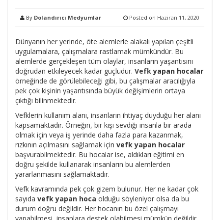
By
Dolandırıcı Medyumlar
Posted on
Haziran 11, 2020
Dünyanın her yerinde, öte alemlerle alakalı yapılan çeşitli
uygulamalara, çalışmalara rastlamak mümkündür. Bu
alemlerde gerçekleşen tüm olaylar, insanların yaşantısını
doğrudan etkileyecek kadar güçlüdür.
Vefk
yapan hocalar
örneğinde de görülebileceği gibi, bu çalışmalar aracılığıyla
pek çok kişinin yaşantısında büyük değişimlerin ortaya
çıktığı bilinmektedir.
Vefklerin kullanım alanı, insanların ihtiyaç duyduğu her alanı
kapsamaktadır. Örneğin, bir kişi sevdiği insanla bir arada
olmak için veya iş yerinde daha fazla para kazanmak,
rızkının açılmasını sağlamak için
vefk yapan hocalar
başvurabilmektedir. Bu hocalar ise, aldıkları eğitimi en
doğru şekilde kullanarak insanların bu alemlerden
yararlanmasını sağlamaktadır.
Vefk kavramında pek çok gizem bulunur. Her ne kadar çok
sayıda
vefk yapan hoca
olduğu söyleniyor olsa da bu
durum doğru değildir. Her hocanın bu özel çalışmayı
yapabilmesi, insanlara destek olabilmesi mümkün değildir.