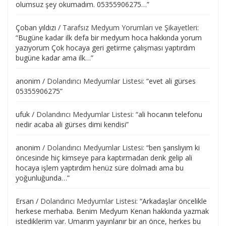
olumsuz şey okumadım. 05355906275…
”
Çoban yıldızı
/
Tarafsız Medyum Yorumları ve Şikayetleri
:
“
Bugüne kadar ilk defa bir medyum hoca hakkında yorum
yazıyorum Çok hocaya geri getirme çalışması yaptırdım
bugüne kadar ama ilk…
”
anonim
/
Dolandırıcı Medyumlar Listesi
: “
evet ali gürses
05355906275
”
ufuk
/
Dolandırıcı Medyumlar Listesi
: “
ali hocanın telefonu
nedir acaba ali gürses dimi kendisi
”
anonim
/
Dolandırıcı Medyumlar Listesi
: “
ben şanslıyım ki
öncesinde hiç kimseye para kaptırmadan denk gelip ali
hocaya işlem yaptırdım henüz süre dolmadı ama bu
yoğunluğunda…
”
Ersan
/
Dolandırıcı Medyumlar Listesi
: “
Arkadaşlar öncelikle
herkese merhaba. Benim Medyum Kenan hakkında yazmak
istediklerim var. Umarım yayınlanır bir an önce, herkes bu