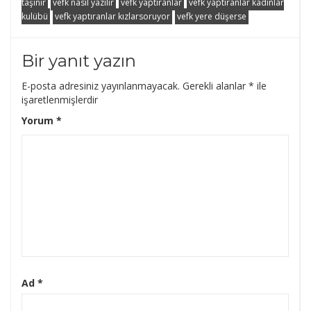
taşınır
vefk nasıl yazılır
vefk yaptıranlar
vefk yaptıranlar kadınlar
kulübü
vefk yaptıranlar kızlarsoruyor
vefk yere düşerse
Bir yanıt yazın
E-posta adresiniz yayınlanmayacak.
Gerekli alanlar
*
ile
işaretlenmişlerdir
Yorum
*
Ad
*