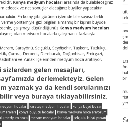
klidir.
Konya medyum hocaları
arasında da bulabileceğiniz
ım edecek ve net sonuçlar alacağınız büyüler yapacaktır.
uf
amalıdır. En kolay gibi görünen işlemde bile sayısız farklı
tel
 verme yöntemiyle gizli bilgileri almamış bir kişinin büyüde
nedenle, çalışmayı düşündüğünüz
Konya medyum hocaları
an
anlaşmış olan medyum hocalarla çalışmanız fazlasıyla
şa
de
 Meram, Sarayönü, Selçuklu, Seydişehir, Taşkent, Tuzlukçu,
do
 Çeltik, Çumra, Derbent, Derebucak, Doğanhisar, Emirgazi,
, Kadınhanı ve Yunak ilçelerinden medyum hoca aratılıyor.
Er
ön
 sizlerden gelen mesajları,
ha
 sayfamızda derlemekteyiz. Gelen
bi
m yazmak ya da kendi sorularınızı
mu
ilir veya buraya tıklayabilirsiniz.
“
İs
ye
 medyum hocalar
karatay medyum hocalar
konya büyü bozan
numaraları
konya büyücü hocalar
konya medyum hoca arıyorum
ulu medyum hoca
meram medyum hocalar
selçuklu büyü yapan
S
a