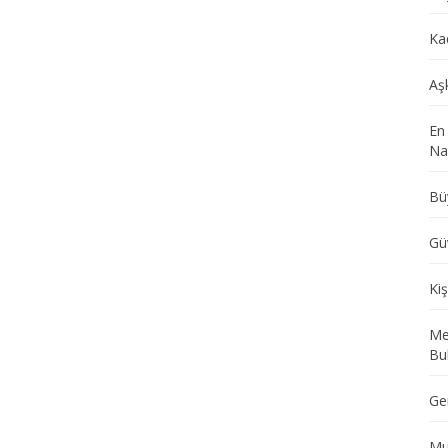
Ka
Aş
En
Nas
Bü
Gü
Kiş
Me
Bu
Ge
Mu