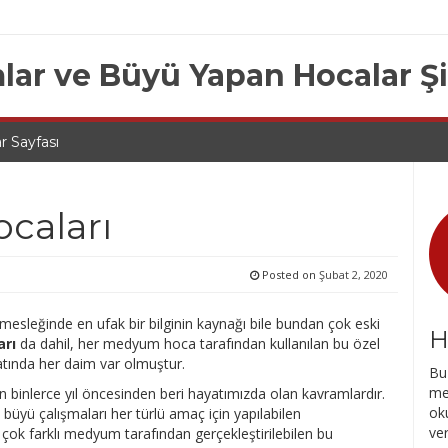
lar ve Büyü Yapan Hocalar Ş
r Sayfası
caları
Posted on
Şubat 2, 2020
esleğinde en ufak bir bilginin kaynağı bile bundan çok eski
H
rı
da dahil, her medyum hoca tarafından kullanılan bu özel
atında her daim var olmuştur.
Bu 
me
n binlerce yıl öncesinden beri hayatımızda olan kavramlardır.
oku
en büyü çalışmaları her türlü amaç için yapılabilen
ve
 çok farklı medyum tarafından gerçekleştirilebilen bu