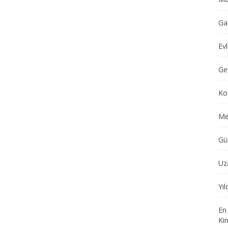
Ga
Evl
Ge
Ko
Me
Gü
Uz
Yı
En
Ki