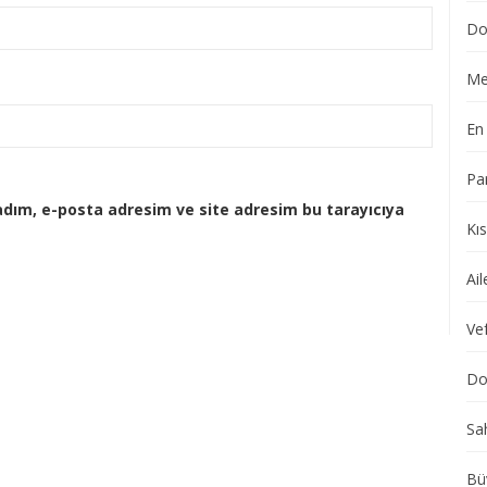
Do
Me
En 
Pa
adım, e-posta adresim ve site adresim bu tarayıcıya
Kı
Ail
Vef
Dol
Sa
Bü