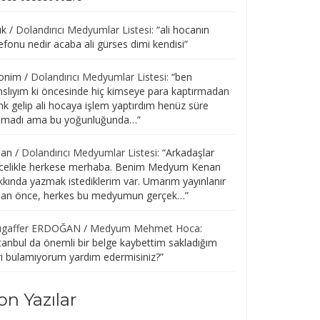
uk
/
Dolandırıcı Medyumlar Listesi
: “
ali hocanın
efonu nedir acaba ali gürses dimi kendisi
”
onim
/
Dolandırıcı Medyumlar Listesi
: “
ben
nslıyım ki öncesinde hiç kimseye para kaptırmadan
nk gelip ali hocaya işlem yaptırdım henüz süre
lmadı ama bu yoğunluğunda…
”
san
/
Dolandırıcı Medyumlar Listesi
: “
Arkadaşlar
celikle herkese merhaba. Benim Medyum Kenan
kkında yazmak istediklerim var. Umarım yayınlanır
r an önce, herkes bu medyumun gerçek…
”
gaffer ERDOĞAN
/
Medyum Mehmet Hoca
:
tanbul da önemli bir belge kaybettim sakladığım
ri bulamıyorum yardım edermisiniz?
”
on Yazılar