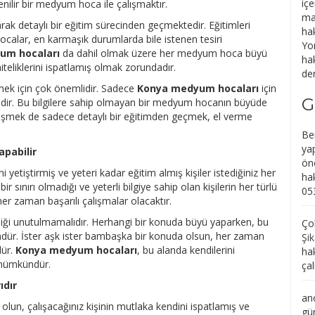
içe
nilir bir medyum hoca ile çalışmaktır.
ma
k detaylı bir eğitim sürecinden geçmektedir. Eğitimleri
ha
calar, en karmaşık durumlarda bile istenen tesiri
Yo
um hocaları
da dahil olmak üzere her medyum hoca büyü
hak
niteliklerini ispatlamış olmak zorundadır.
den
mek için çok önemlidir. Sadece
Konya medyum hocaları
için
G
idir. Bu bilgilere sahip olmayan bir medyum hocanın büyüde
erişmek de sadece detaylı bir eğitimden geçmek, el verme
Be
yap
pabilir
ön
 yetiştirmiş ve yeteri kadar eğitim almış kişiler istediğiniz her
ha
r sınırı olmadığı ve yeterli bilgiye sahip olan kişilerin her türlü
05
her zaman başarılı çalışmalar olacaktır.
ldiği unutulmamalıdır. Herhangi bir konuda büyü yaparken, bu
Çob
ür. İster aşk ister bambaşka bir konuda olsun, her zaman
Şik
dür.
Konya medyum hocaları
, bu alanda kendilerini
ha
i mümkündür.
ça
ıdır
an
lun, çalışacağınız kişinin mutlaka kendini ispatlamış ve
gü