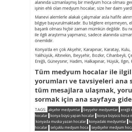
alanında uzmanlaşmış bir medyum hoca olması gere
işinin ehli olan medyum hocalar, size her daim yard
Manevi alemlerle alakalı çalışmalar asla hafife alınm
bilgiye başvurulmaktadır. Bu bilgilere erişemeyen, el
başarılı olması hiçbir zaman mümkün değildir. Bu 
ile ilgili araştırma yapmanız, sadece alanında uzm
önemlidir.
Konya’da en çok Akşehir, Karapınar, Karatay, Kulu,
Yalıhüyük, Altınekin, Beyşehir, Bozkır, Cihanbeyli,
Ereğli, Güneysınır, Hadim, Halkapınar, Hüyük, Ilgın
Tüm medyum hocalar ile ilgili
yorumları ve tavsiyeleri ana
tüm mesajlara ulaşmak, yoru
sormak için ana sayfaya gideb
TAGS:
akşehir medyumlar
beyşehir medyumlar
ereğli
hocalar
konya büyü yapan hocalar
konya büyücü hoca 
konyada muska yazan hocalar
konyadaki medyumlar
k
hocalar
selçuklu medyum hoca
seydişehir medyum hoc