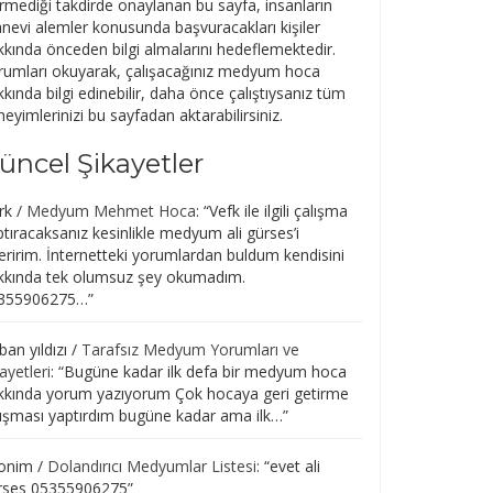
rmediği takdirde onaylanan bu sayfa, insanların
nevi alemler konusunda başvuracakları kişiler
kkında önceden bilgi almalarını hedeflemektedir.
rumları okuyarak, çalışacağınız medyum hoca
kında bilgi edinebilir, daha önce çalıştıysanız tüm
eyimlerinizi bu sayfadan aktarabilirsiniz.
üncel Şikayetler
rk
/
Medyum Mehmet Hoca
: “
Vefk ile ilgili çalışma
tıracaksanız kesinlikle medyum ali gürses’i
eririm. İnternetteki yorumlardan buldum kendisini
kkında tek olumsuz şey okumadım.
355906275…
”
an yıldızı
/
Tarafsız Medyum Yorumları ve
ayetleri
: “
Bugüne kadar ilk defa bir medyum hoca
kkında yorum yazıyorum Çok hocaya geri getirme
lışması yaptırdım bugüne kadar ama ilk…
”
onim
/
Dolandırıcı Medyumlar Listesi
: “
evet ali
rses 05355906275
”