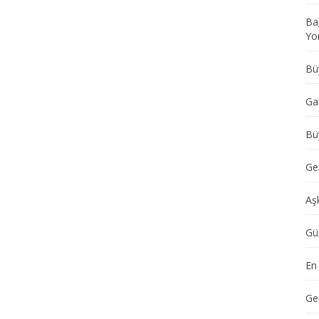
Ba
Yo
Büy
Ga
Büy
Ger
Aş
Gü
En
Ge