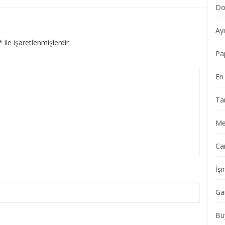
Do
Ay
*
ile işaretlenmişlerdir
Pa
En 
Ta
Me
Ca
İşi
Ga
Bü