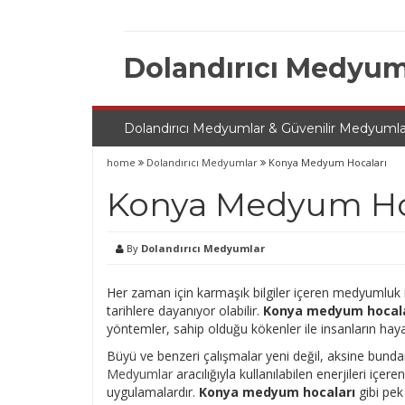
Skip
to
content
Dolandırıcı Medyum
Dolandırıcı Medyumlar & Güvenilir Medyumla
home
Dolandırıcı Medyumlar
Konya Medyum Hocaları
Konya Medyum Ho
By
Dolandırıcı Medyumlar
Her zaman için karmaşık bilgiler içeren medyumluk m
tarihlere dayanıyor olabilir.
Konya medyum hocala
yöntemler, sahip olduğu kökenler ile insanların hay
Büyü ve benzeri çalışmalar yeni değil, aksine bunda
Medyumlar
aracılığıyla kullanılabilen enerjileri içer
uygulamalardır.
Konya medyum hocaları
gibi pek