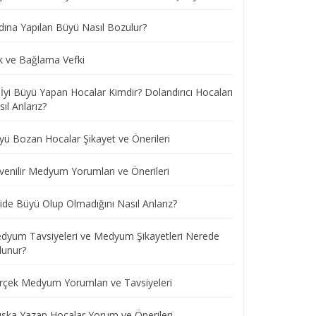
dına Yapılan Büyü Nasıl Bozulur?
k ve Bağlama Vefki
 İyi Büyü Yapan Hocalar Kimdir? Dolandırıcı Hocaları
ıl Anlarız?
yü Bozan Hocalar Şikayet ve Önerileri
venilir Medyum Yorumları ve Önerileri
ide Büyü Olup Olmadığını Nasıl Anlarız?
dyum Tavsiyeleri ve Medyum Şikayetleri Nerede
lunur?
rçek Medyum Yorumları ve Tavsiyeleri
ska Yazan Hocalar Yorum ve Önerileri