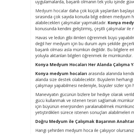
uygulamalarda, başarılı olmanın tek yolu işinde güve
Medyum hocalar
daha çok küçük yaşlardan başlayara
sırasında çok sayıda konuda bilgi edinen medyum ho
alabilecekleri çalışmalar yapmaktadır.
Konya medy
konusunda kendini geliştirmiş, çeşitli çalışmalar ile 
Havas ve ledün gibi ilimleri öğrenmek büyü yapabil
değil her medyum için bu durum aynı şekilde geçerl
başarılı olması asla mümkün değildir. Bu bilgilere 
yoluyla aktarılan bilgileri öğrenmek ile mümkündür.
Konya Medyum Hocaları Her Alanda Çalışma Ya
Konya medyum hocaları
arasında alanında kendini
alanda size destek olabilecektir. Büyülerin herhangi bi
çalışmayı yapabilmesi nedeniyle, büyüler sizler için 
Maneviyatın gücünün bizlere bir hediye olarak veri
gücü kullanmak ve istenen tesiri sağlamak mümkünd
için büyünün enerjisinden yaralanabilmek mümkün
yetiştirdikleri sürece istenen sonuçları alabilmeler
Doğru Medyum ile Çalışmak Başarının Anahtar
Hangi şehirden medyum hoca ile çalışıyor olursanız o