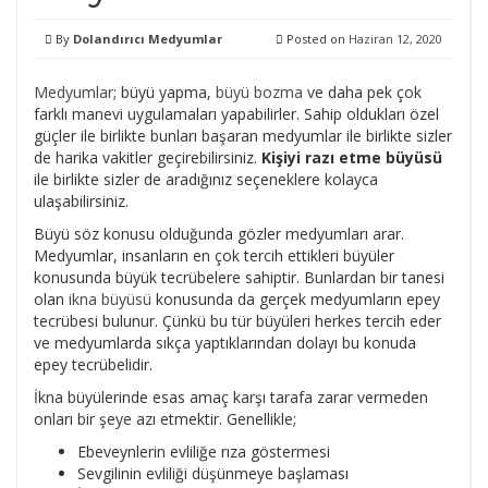
By
Dolandırıcı Medyumlar
Posted on
Haziran 12, 2020
Medyumlar
; büyü yapma,
büyü bozma
ve daha pek çok
farklı manevi uygulamaları yapabilirler. Sahip oldukları özel
güçler ile birlikte bunları başaran medyumlar ile birlikte sizler
de harika vakitler geçirebilirsiniz.
Kişiyi razı etme büyüsü
ile birlikte sizler de aradığınız seçeneklere kolayca
ulaşabilirsiniz.
Büyü söz konusu olduğunda gözler medyumları arar.
Medyumlar, insanların en çok tercih ettikleri büyüler
konusunda büyük tecrübelere sahiptir. Bunlardan bir tanesi
olan
ikna büyüsü
konusunda da gerçek medyumların epey
tecrübesi bulunur. Çünkü bu tür büyüleri herkes tercih eder
ve medyumlarda sıkça yaptıklarından dolayı bu konuda
epey tecrübelidir.
İkna büyülerinde esas amaç karşı tarafa zarar vermeden
onları bir şeye azı etmektir. Genellikle;
Ebeveynlerin evliliğe rıza göstermesi
Sevgilinin evliliği düşünmeye başlaması