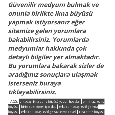
Güvenilir medyum bulmak ve
onunla birlikte ikna büyüsü
yapmak istiyorsanız eğer
sitemize gelen yorumlara
bakabilirsiniz. Yorumlarda
medyumlar hakkında çok
detaylı bilgiler yer almaktadır.
Bu yorumlara bakarak sizler de
aradığınız sonuçlara ulaşmak
isterseniz buraya
tıklayabilirsiniz.
TAGS:
arkadaşı ikna etme büyüsü yapan hocalar
birini razı etme
büyüsü
birini razı etmek için dua
erkek arkadaşı evliliğe ikna
büyüsü
erkek arkadaşı evliliğe razı etme ritüeli
ikna etme büyüsü