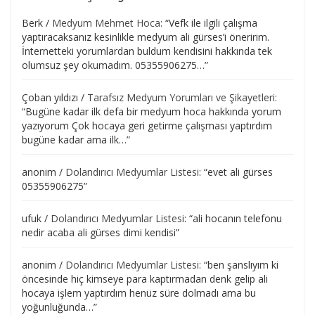
Berk
/
Medyum Mehmet Hoca
: “
Vefk ile ilgili çalışma
yaptıracaksanız kesinlikle medyum ali gürses’i öneririm.
İnternetteki yorumlardan buldum kendisini hakkında tek
olumsuz şey okumadım. 05355906275…
”
Çoban yıldızı
/
Tarafsız Medyum Yorumları ve Şikayetleri
:
“
Bugüne kadar ilk defa bir medyum hoca hakkında yorum
yazıyorum Çok hocaya geri getirme çalışması yaptırdım
bugüne kadar ama ilk…
”
anonim
/
Dolandırıcı Medyumlar Listesi
: “
evet ali gürses
05355906275
”
ufuk
/
Dolandırıcı Medyumlar Listesi
: “
ali hocanın telefonu
nedir acaba ali gürses dimi kendisi
”
anonim
/
Dolandırıcı Medyumlar Listesi
: “
ben şanslıyım ki
öncesinde hiç kimseye para kaptırmadan denk gelip ali
hocaya işlem yaptırdım henüz süre dolmadı ama bu
yoğunluğunda…
”