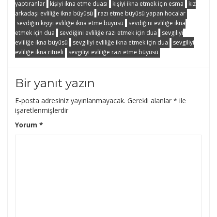
yaptıranlar
kişiyi ikna etme duası
kişiyi ikna etmek için esma
kız
arkadaşı evliliğe ikna büyüsü
razı etme büyüsü yapan hocalar
sevdiğin kişiyi evliliğe ikna etme büyüsü
sevdiğini evliliğe ikna
etmek için dua
sevdiğini evliliğe razı etmek için dua
sevgiliyi
evliliğe ikna büyüsü
sevgiliyi evliliğe ikna etmek için dua
sevgiliyi
evliliğe ikna ritüeli
sevgiliyi evliliğe razı etme büyüsü
Bir yanıt yazın
E-posta adresiniz yayınlanmayacak.
Gerekli alanlar
*
ile
işaretlenmişlerdir
Yorum
*