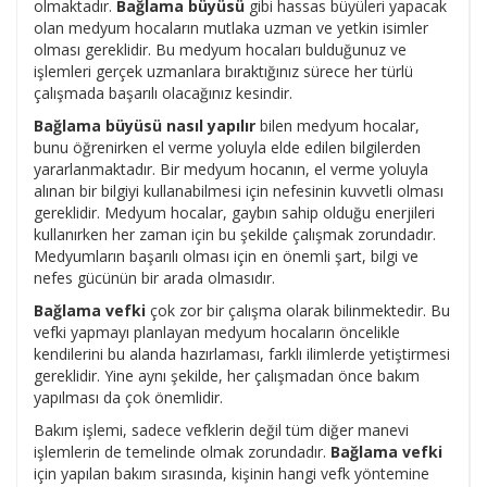
olmaktadır.
Bağlama büyüsü
gibi hassas büyüleri yapacak
olan medyum hocaların mutlaka uzman ve yetkin isimler
olması gereklidir. Bu medyum hocaları bulduğunuz ve
işlemleri gerçek uzmanlara bıraktığınız sürece her türlü
çalışmada başarılı olacağınız kesindir.
Bağlama büyüsü nasıl yapılır
bilen medyum hocalar,
bunu öğrenirken el verme yoluyla elde edilen bilgilerden
yararlanmaktadır. Bir medyum hocanın, el verme yoluyla
alınan bir bilgiyi kullanabilmesi için nefesinin kuvvetli olması
gereklidir. Medyum hocalar, gaybın sahip olduğu enerjileri
kullanırken her zaman için bu şekilde çalışmak zorundadır.
Medyumların başarılı olması için en önemli şart, bilgi ve
nefes gücünün bir arada olmasıdır.
Bağlama vefki
çok zor bir çalışma olarak bilinmektedir. Bu
vefki yapmayı planlayan medyum hocaların öncelikle
kendilerini bu alanda hazırlaması, farklı ilimlerde yetiştirmesi
gereklidir. Yine aynı şekilde, her çalışmadan önce bakım
yapılması da çok önemlidir.
Bakım işlemi, sadece vefklerin değil tüm diğer manevi
işlemlerin de temelinde olmak zorundadır.
Bağlama vefki
için yapılan bakım sırasında, kişinin hangi vefk yöntemine