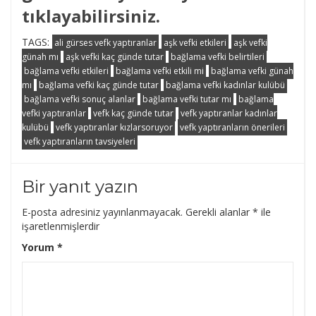
tıklayabilirsiniz.
TAGS:
ali gürses vefk yaptıranlar
aşk vefki etkileri
aşk vefki
günah mı
aşk vefki kaç günde tutar
bağlama vefki belirtileri
bağlama vefki etkileri
bağlama vefki etkili mi
bağlama vefki günah
mı
bağlama vefki kaç günde tutar
bağlama vefki kadınlar kulübü
bağlama vefki sonuç alanlar
bağlama vefki tutar mı
bağlama
vefki yaptıranlar
vefk kaç günde tutar
vefk yaptıranlar kadınlar
kulübü
vefk yaptıranlar kızlarsoruyor
vefk yaptıranların önerileri
vefk yaptıranların tavsiyeleri
Bir yanıt yazın
E-posta adresiniz yayınlanmayacak.
Gerekli alanlar
*
ile
işaretlenmişlerdir
Yorum
*