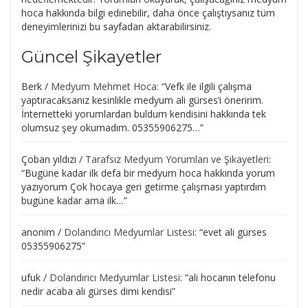
hoca hakkında bilgi edinebilir, daha önce çalıştıysanız tüm
deneyimlerinizi bu sayfadan aktarabilirsiniz.
Güncel Şikayetler
Berk
/
Medyum Mehmet Hoca
: “
Vefk ile ilgili çalışma
yaptıracaksanız kesinlikle medyum ali gürses’i öneririm.
İnternetteki yorumlardan buldum kendisini hakkında tek
olumsuz şey okumadım. 05355906275…
”
Çoban yıldızı
/
Tarafsız Medyum Yorumları ve Şikayetleri
:
“
Bugüne kadar ilk defa bir medyum hoca hakkında yorum
yazıyorum Çok hocaya geri getirme çalışması yaptırdım
bugüne kadar ama ilk…
”
anonim
/
Dolandırıcı Medyumlar Listesi
: “
evet ali gürses
05355906275
”
ufuk
/
Dolandırıcı Medyumlar Listesi
: “
ali hocanın telefonu
nedir acaba ali gürses dimi kendisi
”